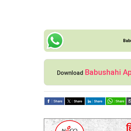
Bab
Babushahi A
Download