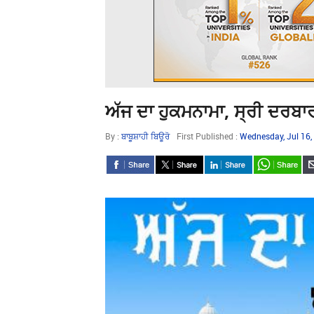
ਅੱਜ ਦਾ ਹੁਕਮਨਾਮਾ, ਸ੍ਰੀ ਦਰਬਾ
By :
ਬਾਬੂਸ਼ਾਹੀ ਬਿਊਰੋ
First Published :
Wednesday, Jul 16