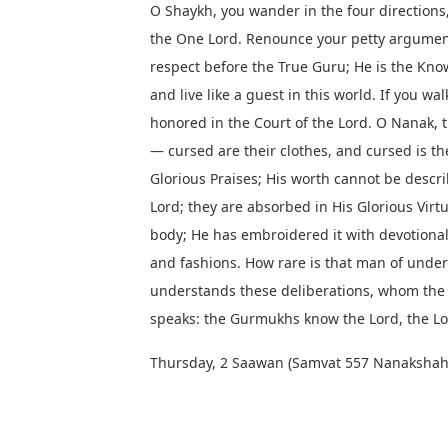
O Shaykh, you wander in the four directions
the One Lord. Renounce your petty argument
respect before the True Guru; He is the Kn
and live like a guest in this world. If you w
honored in the Court of the Lord. O Nanak,
— cursed are their clothes, and cursed is t
Glorious Praises; His worth cannot be descr
Lord; they are absorbed in His Glorious Vir
body; He has embroidered it with devotional 
and fashions. How rare is that man of unde
understands these deliberations, whom the 
speaks: the Gurmukhs know the Lord, the Lo
Thursday, 2 Saawan (Samvat 557 Nanakshahi