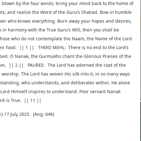
, blown by the four winds; bring your mind back to the home of
s, and realize the Word of the Guru’s Shabad. Bow in humble
ower who knows everything. Burn away your hopes and desires,
alk in harmony with the True Guru’s Will, then you shall be
 those who do not contemplate the Naam, the Name of the Lord
heir food. || 1 || THIRD MEHL: There is no end to the Lord’s
ibed. O Nanak, the Gurmukhs chant the Glorious Praises of the
tues. || 2 || PAUREE: The Lord has adorned the coat of the
worship. The Lord has woven His silk into it, in so many ways
rstanding, who understands, and deliberates within. He alone
Lord Himself inspires to understand. Poor servant Nanak
rd is True. || 11 ||
) 17 July 2025 (Ang: 646)