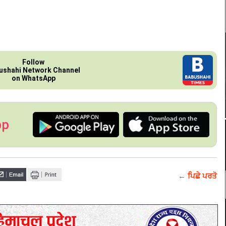
Follow
ushahi Network Channel
on WhatsApp
pp
← ਪਿਛੇ ਪਰਤੋ