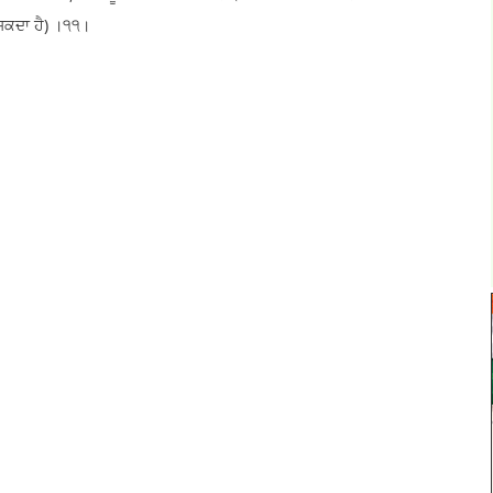
ਸਕਦਾ ਹੈ) ।੧੧।