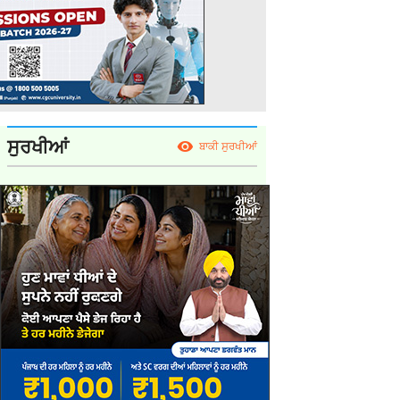
ਸੁਰਖੀਆਂ
ਬਾਕੀ ਸੁਰਖੀਆਂ