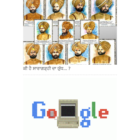
ਕੀ ਹੈ ਸਾਰਾਗੜ੍ਹੀ ਦਾ ਯੁੱਧ... ?