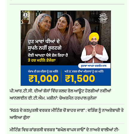
ਪੀ.ਆਰ.ਟੀ.ਸੀ. ਦੀਆਂ ਬੱਸਾਂ ਵਿੱਚ ਜਲਦ ਰੋਲ ਆਊਟ ਹੋਣਗੀਆਂ ਨਵੀਂਆਂ
ਆਨਲਾਈਨ ਈ.ਟੀ.ਐਮ. ਮਸ਼ੀਨਾਂ: ਚੇਅਰਮੈਨ ਹਰਪਾਲ ਜੁਨੇਜਾ
''RSS ਦੇ ਕਠਪੁਤਲੀ ਵਰਕਰ ਮੀਟਿੰਗ ਚੋਂ ਬਾਹਰ ਜਾਣ'' : ਵੜਿੰਗ ਨੂੰ ਨਾਅਰੇਬਾਜ਼ੀ ਤੇ
ਆਇਆ ਗੁੱਸਾ
ਮੀਟਿੰਗ ਵਿਚ ਕਾਂਗਰਸੀ ਵਰਕਰ "ਬਘੇਲ ਵਾਪਸ ਜਾਓ" ਦੇ ਨਾਅਰੇ ਵਾਲੀਆਂ ਟੀ-