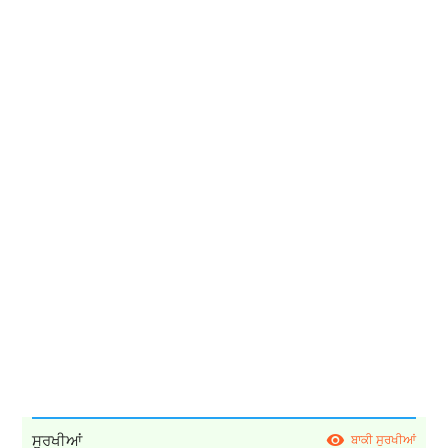
ਸੁਰਖੀਆਂ
ਬਾਕੀ ਸੁਰਖੀਆਂ