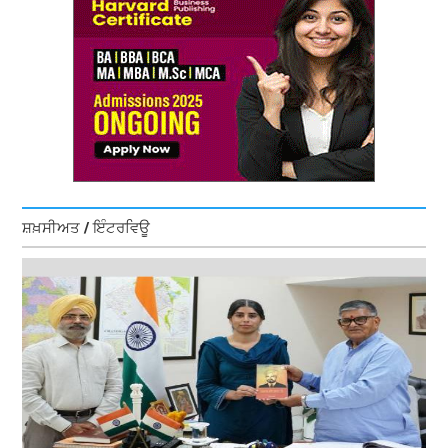
ਸ਼ਖ਼ਸੀਅਤ / ਇੰਟਰਵਿਊ