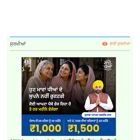
ਸੁਰਖੀਆਂ
ਬਾਕੀ ਸੁਰਖੀਆਂ