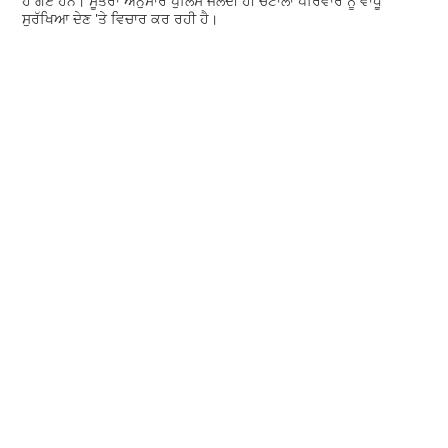
ਹੋ ਗਏ ਹਨ। ਸੂਤਰਾਂ ਅਨੁਸਾਰ ਪੁਲਿਸ ਜਲਦੀ ਹੀ ਚੌਟਾਲਾ ਪਰਿਵਾਰ ਨੂੰ ਵਾਧੂ
ਸੁਰੱਖਿਆ ਦੇਣ 'ਤੇ ਵਿਚਾਰ ਕਰ ਰਹੀ ਹੈ।