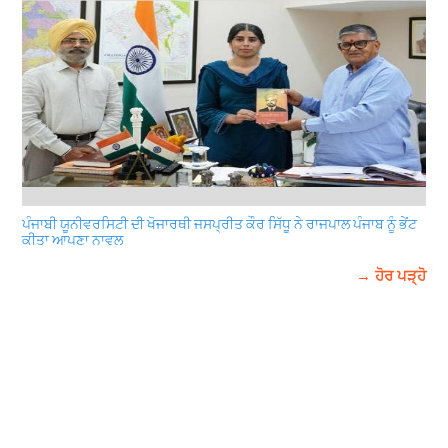
ਪੰਜਾਬੀ ਯੂਨੀਵਰਸਿਟੀ ਦੀ ਖੋਜਾਰਥੀ ਜਸਪ੍ਰੀਤ ਕੌਰ ਸਿੱਧੂ ਨੇ ਰਾਜਪਾਲ ਪੰਜਾਬ ਨੂੰ ਭੇਂਟ
ਕੀਤਾ ਆਪਣਾ ਨਾਵਲ
→ ਹੋਰ ਪੜ੍ਹੋ