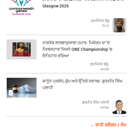
Glasgow 2026
ਸੁਖਮਿੰਦਰ ਭੰਗੂ
ਲੇਖਕ
ਨਾਜ਼ਰੇਥ ਲਾਲਥਾਜੁਆਲਾ ਹਮਾਰ: ਮਿਜ਼ੋਰਮ ਦਾ 'ਦ
ਨੌਰਥਸਟਾਰ' ਜਿਸਨੇ ONE Championship 'ਚ
ਇਤਿਹਾਸ ਰਚਿਆ
ਸੁਖਮਿੰਦਰ ਭੰਗੂ
writer
ਕਾਨੂੰਨ ਪ੍ਰਬੰਧ, ਚੁੱਪ ਅਤੇ ਉੱਠਦੇ ਸਵਾਲ/- ਗੁਰਮੀਤ ਸਿੰਘ
ਪਲਾਹੀ
ਗੁਰਮੀਤ ਸਿੰਘ ਪਲਾਹੀ
writer
→ ਬਾਕੀ ਬਲੌਗਜ਼ / ਲੇਖ