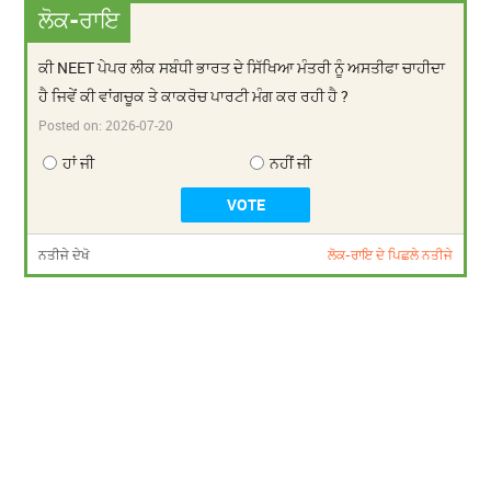
ਲੋਕ-ਰਾਇ
ਕੀ NEET ਪੇਪਰ ਲੀਕ ਸਬੰਧੀ ਭਾਰਤ ਦੇ ਸਿੱਖਿਆ ਮੰਤਰੀ ਨੂੰ ਅਸਤੀਫਾ ਚਾਹੀਦਾ
ਹੈ ਜਿਵੇਂ ਕੀ ਵਾਂਗਚੂਕ ਤੇ ਕਾਕਰੋਚ ਪਾਰਟੀ ਮੰਗ ਕਰ ਰਹੀ ਹੈ ?
Posted on:
2026-07-20
ਹਾਂ ਜੀ
ਨਹੀਂ ਜੀ
ਨਤੀਜੇ ਦੇਖੋ
ਲੋਕ-ਰਾਇ ਦੇ ਪਿਛਲੇ ਨਤੀਜੇ