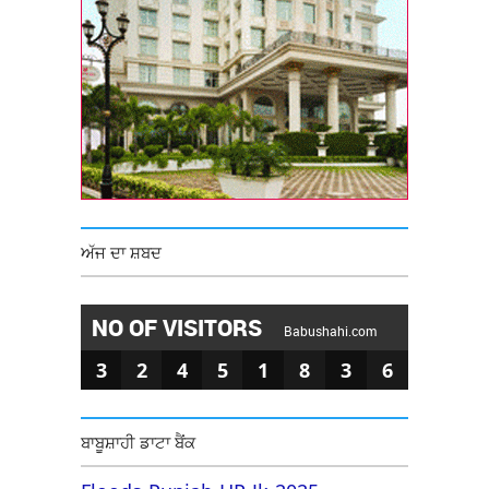
ਅੱਜ ਦਾ ਸ਼ਬਦ
NO OF VISITORS
Babushahi.com
3
2
4
5
1
8
3
6
ਬਾਬੂਸ਼ਾਹੀ ਡਾਟਾ ਬੈਂਕ