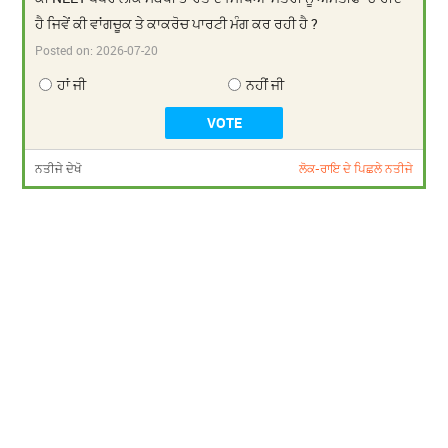
ਹੈ ਜਿਵੇਂ ਕੀ ਵਾਂਗਚੂਕ ਤੇ ਕਾਕਰੋਚ ਪਾਰਟੀ ਮੰਗ ਕਰ ਰਹੀ ਹੈ ?
Posted on:
2026-07-20
ਹਾਂ ਜੀ
ਨਹੀਂ ਜੀ
ਨਤੀਜੇ ਦੇਖੋ
ਲੋਕ-ਰਾਇ ਦੇ ਪਿਛਲੇ ਨਤੀਜੇ