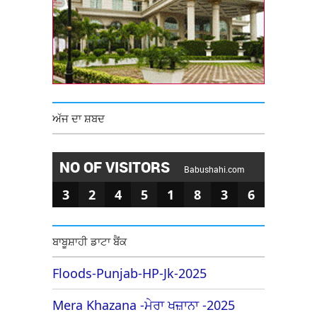
ਅੱਜ ਦਾ ਸ਼ਬਦ
NO OF VISITORS
Babushahi.com
3
2
4
5
1
8
3
6
ਬਾਬੂਸ਼ਾਹੀ ਡਾਟਾ ਬੈਂਕ
Floods-Punjab-HP-Jk-2025
Mera Khazana -ਮੇਰਾ ਖਜ਼ਾਨਾ -2025