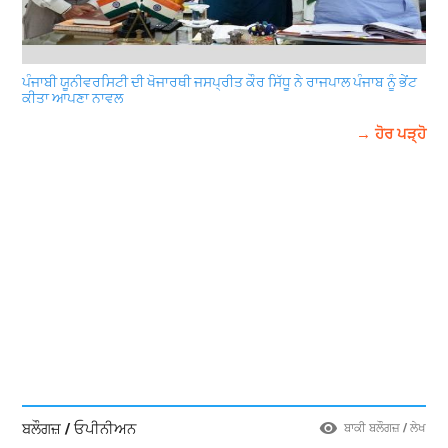
ਪੰਜਾਬੀ ਯੂਨੀਵਰਸਿਟੀ ਦੀ ਖੋਜਾਰਥੀ ਜਸਪ੍ਰੀਤ ਕੌਰ ਸਿੱਧੂ ਨੇ ਰਾਜਪਾਲ ਪੰਜਾਬ ਨੂੰ ਭੇਂਟ
ਕੀਤਾ ਆਪਣਾ ਨਾਵਲ
→ ਹੋਰ ਪੜ੍ਹੋ
ਬਲੌਗਜ਼ / ਓਪੀਨੀਅਨ
ਬਾਕੀ ਬਲੌਗਜ਼ / ਲੇਖ