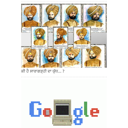
ਕੀ ਹੈ ਸਾਰਾਗੜ੍ਹੀ ਦਾ ਯੁੱਧ... ?