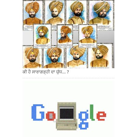
ਕੀ ਹੈ ਸਾਰਾਗੜ੍ਹੀ ਦਾ ਯੁੱਧ... ?