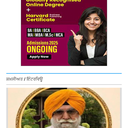
ਸ਼ਖ਼ਸੀਅਤ / ਇੰਟਰਵਿਊ