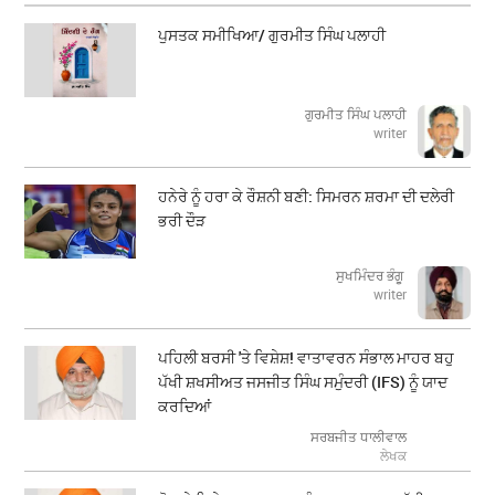
ਪੁਸਤਕ ਸਮੀਖਿਆ/ ਗੁਰਮੀਤ ਸਿੰਘ ਪਲਾਹੀ
ਗੁਰਮੀਤ ਸਿੰਘ ਪਲਾਹੀ
writer
ਹਨੇਰੇ ਨੂੰ ਹਰਾ ਕੇ ਰੌਸ਼ਨੀ ਬਣੀ: ਸਿਮਰਨ ਸ਼ਰਮਾ ਦੀ ਦਲੇਰੀ
ਭਰੀ ਦੌੜ
ਸੁਖਮਿੰਦਰ ਭੰਗੂ
writer
ਪਹਿਲੀ ਬਰਸੀ 'ਤੇ ਵਿਸ਼ੇਸ਼! ਵਾਤਾਵਰਨ ਸੰਭਾਲ ਮਾਹਰ ਬਹੁ
ਪੱਖੀ ਸ਼ਖਸੀਅਤ ਜਸਜੀਤ ਸਿੰਘ ਸਮੁੰਦਰੀ (IFS) ਨੂੰ ਯਾਦ
ਕਰਦਿਆਂ
ਸਰਬਜੀਤ ਧਾਲੀਵਾਲ
ਲੇਖਕ