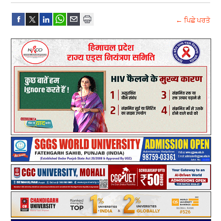
← ਪਿਛੇ ਪਰਤੋ