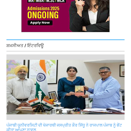
ਸ਼ਖ਼ਸੀਅਤ / ਇੰਟਰਵਿਊ
ਪੰਜਾਬੀ ਯੂਨੀਵਰਸਿਟੀ ਦੀ ਖੋਜਾਰਥੀ ਜਸਪ੍ਰੀਤ ਕੌਰ ਸਿੱਧੂ ਨੇ ਰਾਜਪਾਲ ਪੰਜਾਬ ਨੂੰ ਭੇਂਟ
ਕੀਤਾ ਆਪਣਾ ਨਾਵਲ