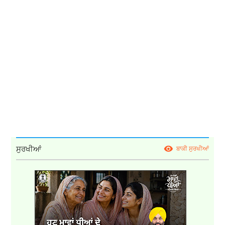
ਸੁਰਖੀਆਂ
ਬਾਕੀ ਸੁਰਖੀਆਂ