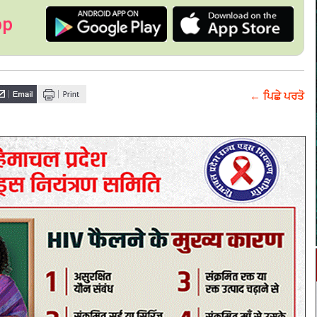
pp
← ਪਿਛੇ ਪਰਤੋ