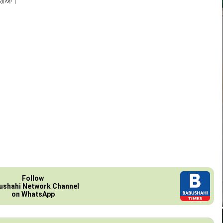
ਾ ਗਿਆ।
Follow
ushahi Network Channel
on WhatsApp