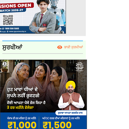
ਸੁਰਖੀਆਂ
ਬਾਕੀ ਸੁਰਖੀਆਂ