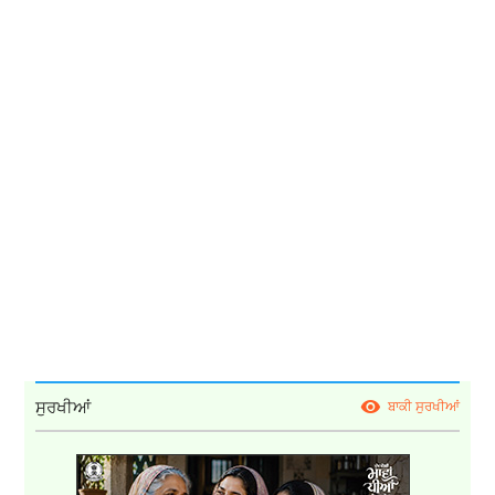
ਸੁਰਖੀਆਂ
ਬਾਕੀ ਸੁਰਖੀਆਂ