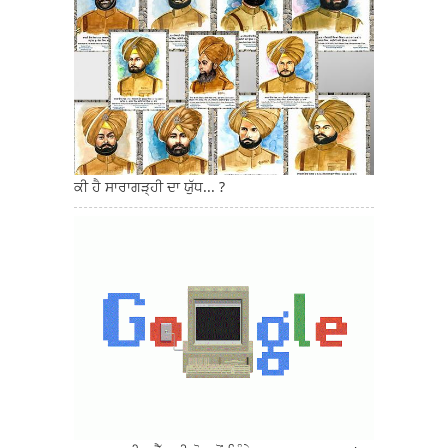
ਕੀ ਹੈ ਸਾਰਾਗੜ੍ਹੀ ਦਾ ਯੁੱਧ... ?