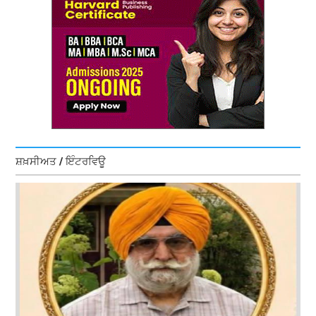
ਸ਼ਖ਼ਸੀਅਤ / ਇੰਟਰਵਿਊ