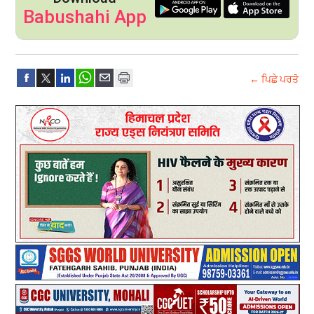
Babushahi App
← ਪਿਛੇ ਪਰਤੋ