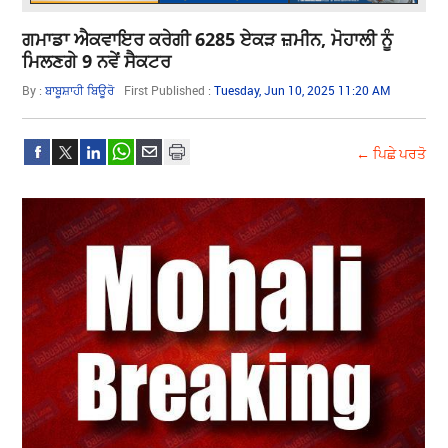
ਗਮਾਡਾ ਐਕਵਾਇਰ ਕਰੇਗੀ 6285 ਏਕੜ ਜ਼ਮੀਨ, ਮੋਹਾਲੀ ਨੂੰ
ਮਿਲਣਗੇ 9 ਨਵੇਂ ਸੈਕਟਰ
By :
ਬਾਬੂਸ਼ਾਹੀ ਬਿਊਰੋ
First Published :
Tuesday, Jun 10, 2025 11:20 AM
← ਪਿਛੇ ਪਰਤੋ