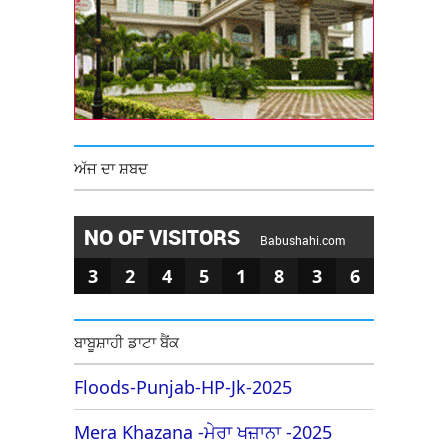
ਅੱਜ ਦਾ ਸ਼ਬਦ
NO OF VISITORS
Babushahi.com
3
2
4
5
1
8
3
6
ਬਾਬੂਸ਼ਾਹੀ ਡਾਟਾ ਬੈਂਕ
Floods-Punjab-HP-Jk-2025
Mera Khazana -ਮੇਰਾ ਖਜ਼ਾਨਾ -2025