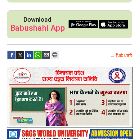
Download
Babushahi App
← ਪਿਛੇ ਪਰਤੋ