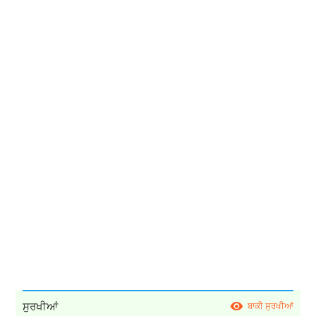
ਸੁਰਖੀਆਂ
ਬਾਕੀ ਸੁਰਖੀਆਂ