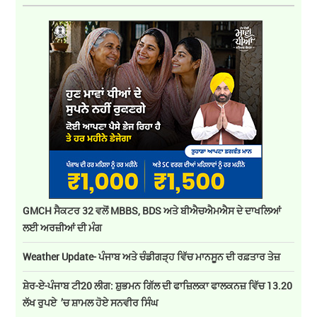
GMCH ਸੈਕਟਰ 32 ਵਲੋਂ MBBS, BDS ਅਤੇ ਬੀਐਚਐਮਐਸ ਦੇ ਦਾਖਲਿਆਂ
ਲਈ ਅਰਜ਼ੀਆਂ ਦੀ ਮੰਗ
Weather Update- ਪੰਜਾਬ ਅਤੇ ਚੰਡੀਗੜ੍ਹ ਵਿੱਚ ਮਾਨਸੂਨ ਦੀ ਰਫ਼ਤਾਰ ਤੇਜ਼
ਸ਼ੇਰ-ਏ-ਪੰਜਾਬ ਟੀ20 ਲੀਗ: ਸ਼ੁਭਮਨ ਗਿੱਲ ਦੀ ਫਾਜ਼ਿਲਕਾ ਫਾਲਕਨਜ਼ ਵਿੱਚ 13.20
ਲੱਖ ਰੁਪਏ ’ਚ ਸ਼ਾਮਲ ਹੋਏ ਸਨਵੀਰ ਸਿੰਘ