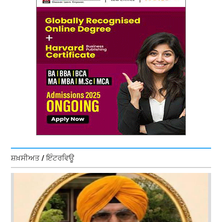
ਸ਼ਖ਼ਸੀਅਤ / ਇੰਟਰਵਿਊ