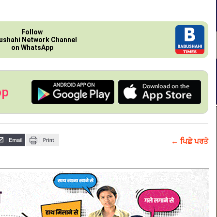
Follow
ushahi Network Channel
on WhatsApp
pp
← ਪਿਛੇ ਪਰਤੋ