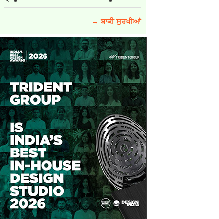
→ ਬਾਕੀ ਸੁਰਖੀਆਂ