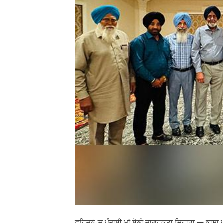
ਫਰਿਜ਼ਨੋ ’ਚ ਪੰਜਾਬੀ ਮਾਂ ਬੋਲੀ ਜਾਗਰੂਕਤਾ ਦਿਹਾੜਾ — ਭਾਸ਼