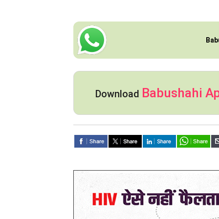
Bab
Babushahi A
Download