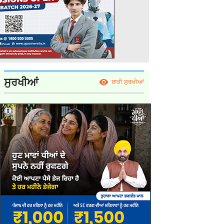
ਸੁਰਖੀਆਂ
ਬਾਕੀ ਸੁਰਖੀਆਂ