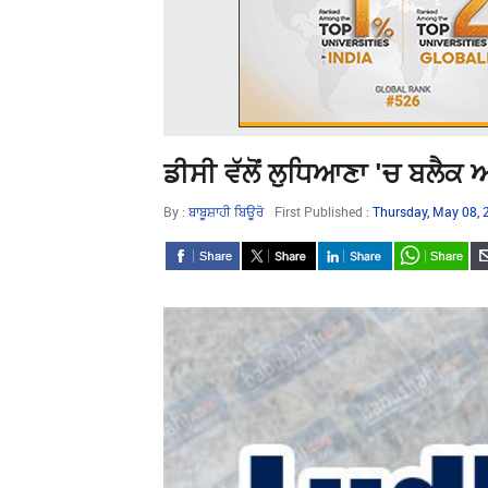
ਡੀਸੀ ਵੱਲੋਂ ਲੁਧਿਆਣਾ 'ਚ ਬਲੈ
By :
ਬਾਬੂਸ਼ਾਹੀ ਬਿਊਰੋ
First Published :
Thursday, May 08,