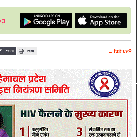
pp
← ਪਿਛੇ ਪਰਤੋ