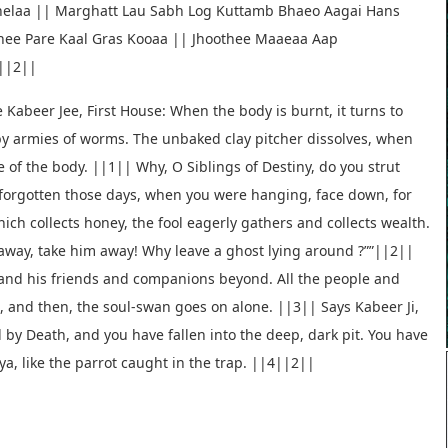
helaa || Marghatt Lau Sabh Log Kuttamb Bhaeo Aagai Hans
nee Pare Kaal Gras Kooaa || Jhoothee Maaeaa Aap
||2||
abeer Jee, First House: When the body is burnt, it turns to
en by armies of worms. The unbaked clay pitcher dissolves, when
re of the body. ||1|| Why, O Siblings of Destiny, do you strut
 forgotten those days, when you were hanging, face down, for
ch collects honey, the fool eagerly gathers and collects wealth.
m away, take him away! Why leave a ghost lying around ?””||2||
 and his friends and companions beyond. All the people and
, and then, the soul-swan goes on alone. ||3|| Says Kabeer Ji,
 by Death, and you have fallen into the deep, dark pit. You have
ya, like the parrot caught in the trap. ||4||2||