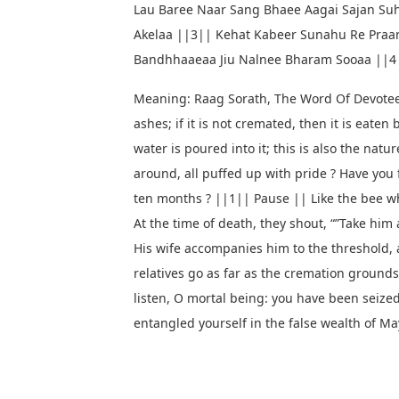
Lau Baree Naar Sang Bhaee Aagai Sajan Su
Akelaa ||3|| Kehat Kabeer Sunahu Re Praa
Bandhhaaeaa Jiu Nalnee Bharam Sooaa ||4
Meaning: Raag Sorath, The Word Of Devotee K
ashes; if it is not cremated, then it is eat
water is poured into it; this is also the natu
around, all puffed up with pride ? Have you
ten months ? ||1|| Pause || Like the bee whi
At the time of death, they shout, “”Take hi
His wife accompanies him to the threshold,
relatives go as far as the cremation grounds
listen, O mortal being: you have been seized
entangled yourself in the false wealth of Ma