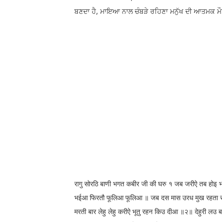
ਬਣਦਾ ਹੈ, ਮਾਇਆ ਨਾਲ ਚੰਬੜੇ ਰਹਿਣਾ ਮਨੁੱਖ ਦੀ ਆਤਮਕ ਮ
रागु सोरठि बाणी भगत कबीर जी की घरु १ जब जरीऐ तब होइ 
भईआ फिरतौ फूलिआ फूलिआ ॥ जब दस मास उरध मुख रहता सो द
मरती बार लेहु लेहु करीऐ भूतु रहन किउ दीआ ॥२॥ देहुरी लउ