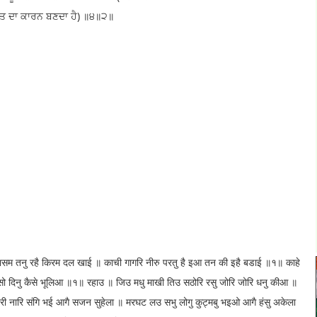
ੌਤ ਦਾ ਕਾਰਨ ਬਣਦਾ ਹੈ) ॥੪॥੨॥
भसम तनु रहै किरम दल खाई ॥ काची गागरि नीरु परतु है इआ तन की इहै बडाई ॥१॥ काहे
िनु कैसे भूलिआ ॥१॥ रहाउ ॥ जिउ मधु माखी तिउ सठोरि रसु जोरि जोरि धनु कीआ ॥
 बरी नारि संगि भई आगै सजन सुहेला ॥ मरघट लउ सभु लोगु कुट्मबु भइओ आगै हंसु अकेला