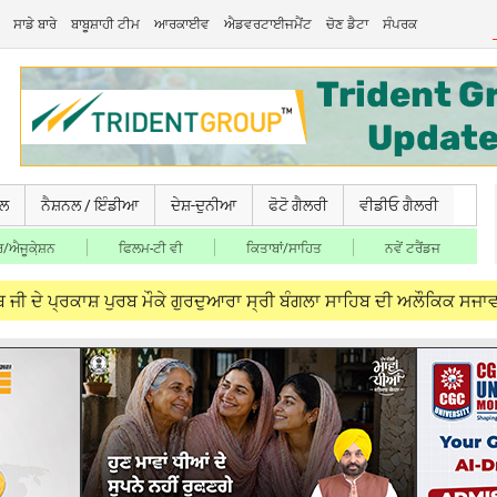
ਸਾਡੇ ਬਾਰੇ
ਬਾਬੂਸ਼ਾਹੀ ਟੀਮ
ਆਰਕਾਈਵ
ਐਡਵਰਟਾਈਜਮੈਂਟ
ਚੋਣ ਡੈਟਾ
ਸੰਪਰਕ
ਚਲ
ਨੈਸ਼ਨਲ / ਇੰਡੀਆ
ਦੇਸ਼-ਦੁਨੀਆ
ਫੋਟੋ ਗੈਲਰੀ
ਵੀਡੀਓ ਗੈਲਰੀ
/ਐਜੂਕੇ਼ਸ਼ਨ
ਫਿਲਮ-ਟੀ ਵੀ
ਕਿਤਾਬਾਂ/ਸਾਹਿਤ
ਨਵੇਂ ਟਰੈਂਡਜ
ਕਾਸ਼ ਪੁਰਬ ਮੌਕੇ ਗੁਰਦੁਆਰਾ ਸ੍ਰੀ ਬੰਗਲਾ ਸਾਹਿਬ ਦੀ ਅਲੌਕਿਕ ਸਜਾਵਟ
A