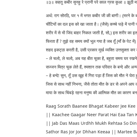
॥३॥ कहतु कबीर सुनहु रे प्रानी परे काल ग्रस कूआ ॥ झू
अर्थ: राग सोरठि, घर १ में भगत कबीर जी की बाणी। (मरने के ब
चींटियों का दल इस को खा जाता है। (जैसे) कच्चे घड़े में पान
शरीर में से भी जिंद बाहर निकल जाती है, सो,) इस शरीर का इत
फिरता हैं ? तुझे वह समय क्यों भूल गया है जब तूँ (माँ के पेट
शहद इकट्ठा करती है, उसी प्रकार मूर्ख व्यक्ति उत्तसुक्ता 
– ले चलो, ले चलो, अब यह बीत चूका है, बहुता समय घर रखने 
सज्जन मित्र चुक लेते हैं, श्मशान तक परिवार के बन्दे और अन्
– हे बन्दे! सुन, तूँ उस खूह में गिरा पड़ा हैं जिस को मौत ने घ
जिस से साथ नहीं निभना, जैसे तोता मौत के डर से अपने आप क
माया के साथ चिंबड़े रहना मनुष्य की आत्मिक मौत का कारण 
Raag Sorath Baanee Bhagat Kabeer Jee Kee 
|| Kaachee Gaagar Neer Parat Hai Eaa Tan 
|| Jab Das Maas Urdhh Mukh Rehtaa So Din
Sathor Ras Jor Jor Dhhan Keeaa || Martee 