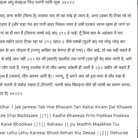
ठी माइआ आपु बंधाइआ जिउ नलनी भ्रमि सूआ ॥४॥२॥
ाद) अगर शरीर (चित्ता में) जलाया जाए तो वह राख हो जाता है, अगर (कबर में) टिका रहे तो
ी पड़ता है (और घड़ा गल कर पानी बाहर निकल जाता है उसी प्रकार स्वास ख़त्म हो जाने पर
ना सा ही मान है (जितना कच्चे घड़े का) ॥१॥ हे भाई! तूँ किस बात के अहंकार में भरा
 में) दस महीने उल्टा टिका रहा था ॥१॥ रहाउ ॥ जैसे मक्खी (फूलों का) रस जोड़ जोड़ कर
कर कर के धन जोड़ता है (परन्तु आखिर वह बेगाना ही हो गया)। मौत आई, तो सब यही कहते हैं
से कोई लाभ नहीं ॥२॥ घर की (बाहरी) दहलीज़ तक पत्नी (उस मुर्दे के) साथ जाती है, आगे
य लोग जाते हैं, परन्तु परलोक में तो जीव-आत्मा अकेली ही जाती है ॥३॥ कबीर जी कहते हैं
ेरा हुआ है (भावार्थ, मौत अवश्य आती है)। परन्तु, तूँ अपने आप को इस माया से बाँध रखा है
ो नलनी से चंबोड रखता है (टिप्पणी: नलनी साथ चिंबड़ना तोते की फांसी का कारण बनता,
बनता है) ॥४॥२॥
Ghar 1 Jab Jareeai Tab Hoe Bhasam Tan Rahai Kiram Dal Khaaee
Kee Ehai Baddaaee ||1|| Kaahe Bhaeeaa Firto Fooleaa Fooleaa
 Kaise Bhooleaa ||1|| Rahaau || Jiu Madhh Maakhee Tiu
Baar Lehu Lehu Kareeai Bhoot Rehan Kiu Deeaa ||2|| Dehuree