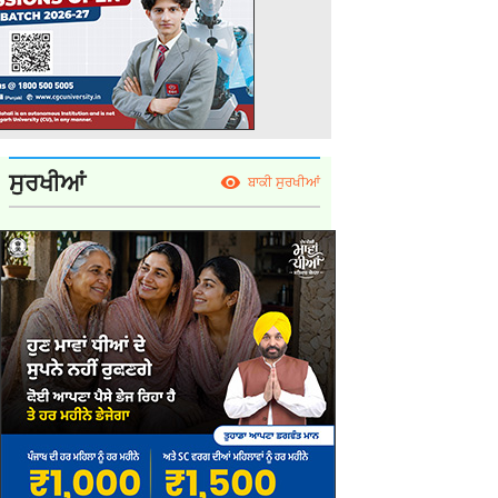
ਸੁਰਖੀਆਂ
ਬਾਕੀ ਸੁਰਖੀਆਂ