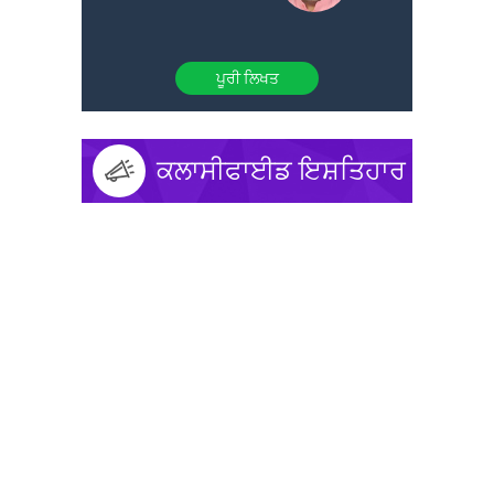
ਪੂਰੀ ਲਿਖਤ
ਕਲਾਸੀਫਾਈਡ ਇਸ਼ਤਿਹਾਰ