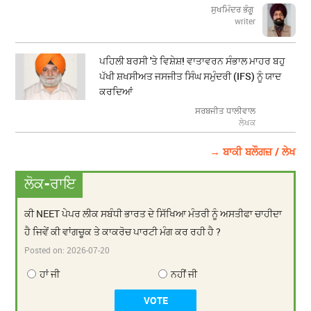
ਸੁਖਮਿੰਦਰ ਭੰਗੂ
writer
ਪਹਿਲੀ ਬਰਸੀ 'ਤੇ ਵਿਸ਼ੇਸ਼! ਵਾਤਾਵਰਨ ਸੰਭਾਲ ਮਾਹਰ ਬਹੁ
ਪੱਖੀ ਸ਼ਖਸੀਅਤ ਜਸਜੀਤ ਸਿੰਘ ਸਮੁੰਦਰੀ (IFS) ਨੂੰ ਯਾਦ
ਕਰਦਿਆਂ
ਸਰਬਜੀਤ ਧਾਲੀਵਾਲ
ਲੇਖਕ
→ ਬਾਕੀ ਬਲੌਗਜ਼ / ਲੇਖ
ਲੋਕ-ਰਾਇ
ਕੀ NEET ਪੇਪਰ ਲੀਕ ਸਬੰਧੀ ਭਾਰਤ ਦੇ ਸਿੱਖਿਆ ਮੰਤਰੀ ਨੂੰ ਅਸਤੀਫਾ ਚਾਹੀਦਾ
ਹੈ ਜਿਵੇਂ ਕੀ ਵਾਂਗਚੂਕ ਤੇ ਕਾਕਰੋਚ ਪਾਰਟੀ ਮੰਗ ਕਰ ਰਹੀ ਹੈ ?
Posted on:
2026-07-20
ਹਾਂ ਜੀ
ਨਹੀਂ ਜੀ