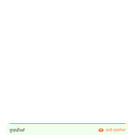
ਸੁਰਖੀਆਂ
ਬਾਕੀ ਸੁਰਖੀਆਂ