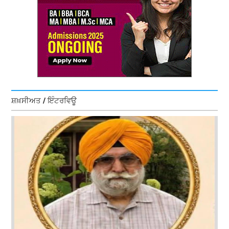
ਸ਼ਖ਼ਸੀਅਤ / ਇੰਟਰਵਿਊ