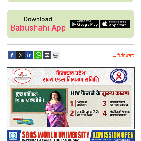
Download
Babushahi App
← ਪਿਛੇ ਪਰਤੋ