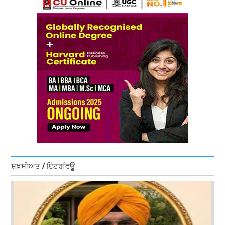
ਸ਼ਖ਼ਸੀਅਤ / ਇੰਟਰਵਿਊ