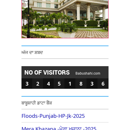
ਅੱਜ ਦਾ ਸ਼ਬਦ
NO OF VISITORS
Babushahi.com
3
2
4
5
1
8
3
6
ਬਾਬੂਸ਼ਾਹੀ ਡਾਟਾ ਬੈਂਕ
Floods-Punjab-HP-Jk-2025
Mera Khazana -ਮੇਰਾ ਖਜ਼ਾਨਾ -2025