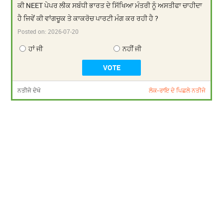
ਕੀ NEET ਪੇਪਰ ਲੀਕ ਸਬੰਧੀ ਭਾਰਤ ਦੇ ਸਿੱਖਿਆ ਮੰਤਰੀ ਨੂੰ ਅਸਤੀਫਾ ਚਾਹੀਦਾ
ਹੈ ਜਿਵੇਂ ਕੀ ਵਾਂਗਚੂਕ ਤੇ ਕਾਕਰੋਚ ਪਾਰਟੀ ਮੰਗ ਕਰ ਰਹੀ ਹੈ ?
Posted on:
2026-07-20
ਹਾਂ ਜੀ
ਨਹੀਂ ਜੀ
ਨਤੀਜੇ ਦੇਖੋ
ਲੋਕ-ਰਾਇ ਦੇ ਪਿਛਲੇ ਨਤੀਜੇ