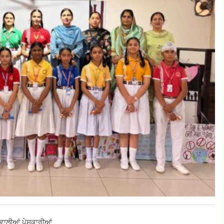
 ਵਾਲੀਆਂ ਪੇਸ਼ਕਾਰੀਆਂ