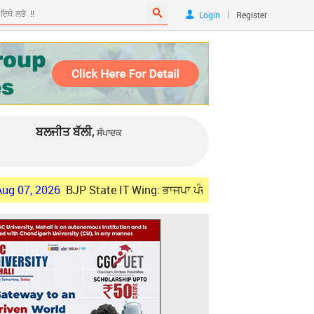
|
Login
Register
ਬਲਜੀਤ ਬੱਲੀ,
ਸੰਪਾਦਕ
BJP State IT Wing: ਭਾਜਪਾ ਪੰਜਾਬ ਨੇ ਐਲਾਨੇ 27 ਅਹੁਦੇਦਾਰ, ਪੜ੍ਹੋ ਸੂਚੀ