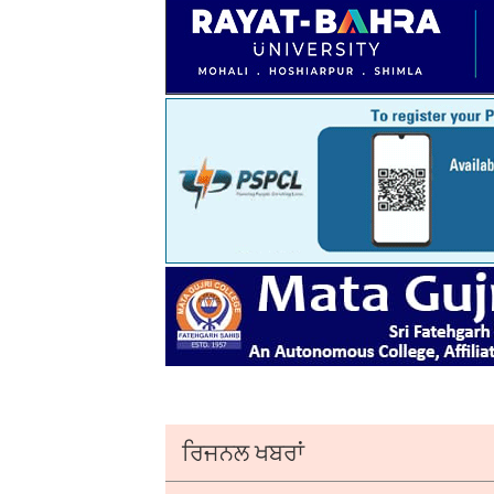
ਰਿਜਨਲ ਖਬਰਾਂ