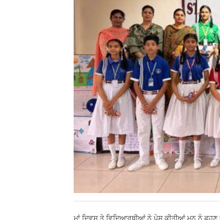
ਮਾਂ ਦਿਵਸ ਤੇ ਵਿਦਿਆਰਥੀਆਂ ਨੇ ਪੇਸ਼ ਕੀਤੀਆਂ ਮਨ ਨੂੰ ਛੂਹਣ