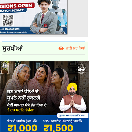
ਸੁਰਖੀਆਂ
ਬਾਕੀ ਸੁਰਖੀਆਂ