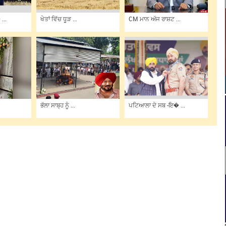
...
ਖੇਤਾਂ ਵਿੱਚ ਧੂੜ ...
CM ਮਾਨ ਅੱਜ ਰਾਸ਼ਟ ...
ਭੱਲਾ ਸਾਬ੍ਹ ਨੂੰ ...
ਪਟਿਆਲਾ ਦੇ ਸਬ -ਇ� ...