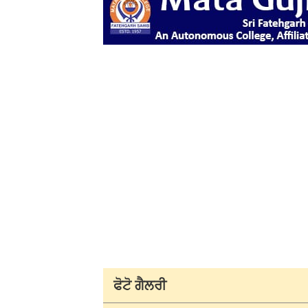
ਫੋਟੋ ਗੈਲਰੀ