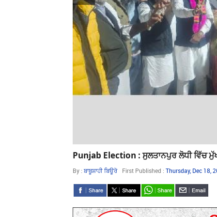
ਰ ਵਿਖੇ ਮੱਥਾ ਟੇਕਿਆ ਅਤੇ
Punjab Election : ਸੁਲਤਾਨਪੁਰ ਲੋਧੀ ਵਿੱਚ ਮ
ਤਮੰਦ ਅਤੇ ਖੁਸ਼ਹਾਲ
By :
ਬਾਬੂਸ਼ਾਹੀ ਬਿਊਰੋ
First Published :
Thursday, Dec 18, 