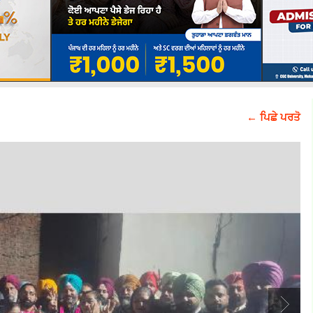
← ਪਿਛੇ ਪਰਤੋ