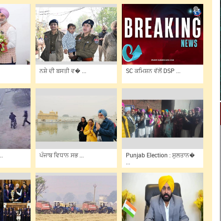
ਨਸ਼ੇ ਦੀ ਬਸਤੀ ਵ� ...
SC ਕਮਿਸ਼ਨ ਵੱਲੋਂ DSP ...
..
ਪੰਜਾਬ ਵਿਧਾਨ ਸਭ ...
Punjab Election : ਸੁਲਤਾਨ�
...