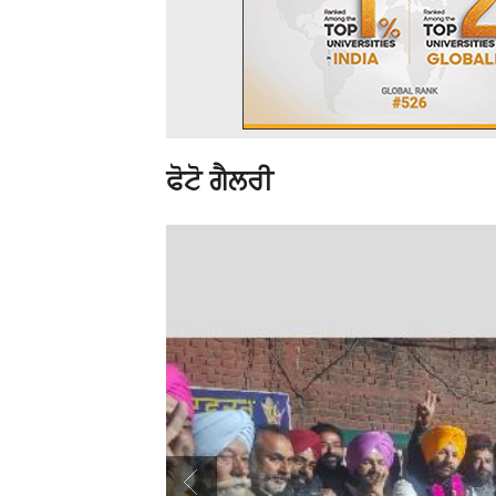
ਫੋਟੋ ਗੈਲਰੀ