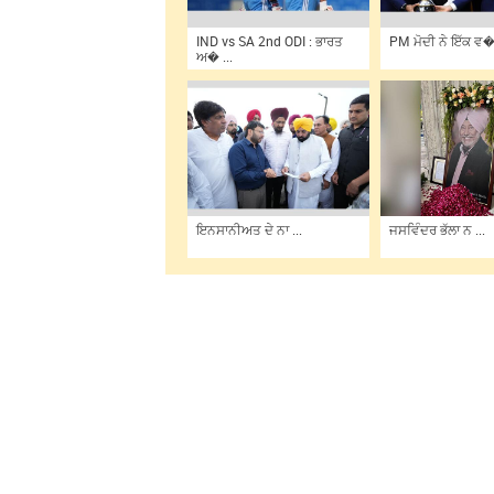
IND vs SA 2nd ODI : ਭਾਰਤ
PM ਮੋਦੀ ਨੇ ਇੱਕ ਵ� 
ਅ� ...
ਇਨਸਾਨੀਅਤ ਦੇ ਨਾ ...
ਜਸਵਿੰਦਰ ਭੱਲਾ ਨ ...