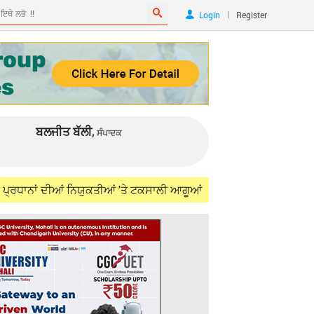
|
Login
Register
ਬਲਜੀਤ ਬੱਲੀ,
ਸੰਪਾਦਕ
ਦੀਆਂ ਨਿਯੁਕਤੀਆਂ 'ਤੇ ਟਕਸਾਲੀ ਆਗੂਆਂ ਨੇ ਸ਼੍ਰੀਨਿਵਾਸਨ ਖ਼ਿਲਾਫ਼ ਖੋਲ੍ਹਿਆ ਮੋਰਚਾ