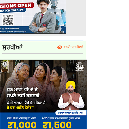
ਸੁਰਖੀਆਂ
ਬਾਕੀ ਸੁਰਖੀਆਂ