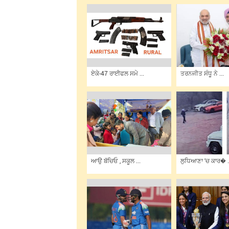
ਏਕੇ-47 ਰਾਈਫਲ ਸਮੇ ...
ਤਰਨਜੀਤ ਸੰਧੂ ਨੇ ...
ਆਉ ਬੱਚਿਓ , ਸਕੂਲ ...
ਲੁਧਿਆਣਾ 'ਚ ਕਾਰ� .