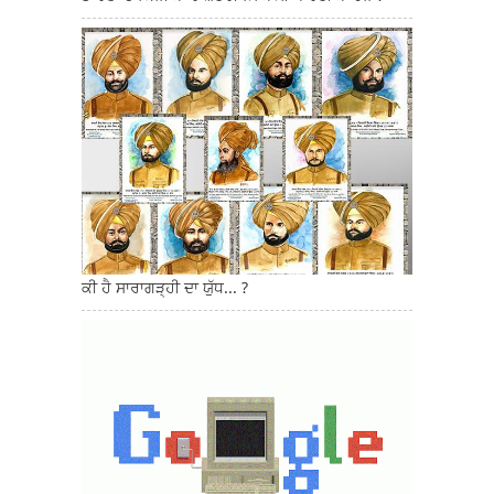
ਕੀ ਹੈ ਸਾਰਾਗੜ੍ਹੀ ਦਾ ਯੁੱਧ... ?