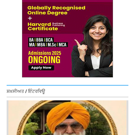
ਸ਼ਖ਼ਸੀਅਤ / ਇੰਟਰਵਿਊ