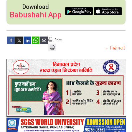
Download
Babushahi App
← ਪਿਛੇ ਪਰਤੋ