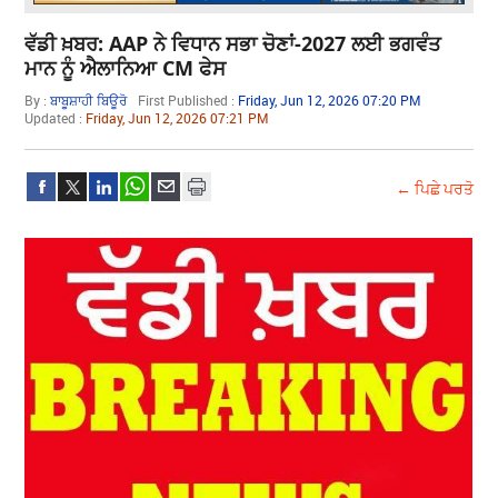
ਵੱਡੀ ਖ਼ਬਰ: AAP ਨੇ ਵਿਧਾਨ ਸਭਾ ਚੋਣਾਂ-2027 ਲਈ ਭਗਵੰਤ
ਮਾਨ ਨੂੰ ਐਲਾਨਿਆ CM ਫੇਸ
By :
ਬਾਬੂਸ਼ਾਹੀ ਬਿਊਰੋ
First Published :
Friday, Jun 12, 2026 07:20 PM
Updated :
Friday, Jun 12, 2026 07:21 PM
← ਪਿਛੇ ਪਰਤੋ