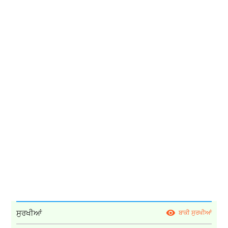
ਸੁਰਖੀਆਂ
ਬਾਕੀ ਸੁਰਖੀਆਂ