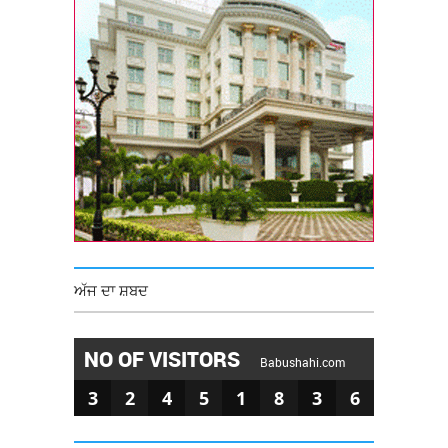
ਅੱਜ ਦਾ ਸ਼ਬਦ
NO OF VISITORS
Babushahi.com
3
2
4
5
1
8
3
6