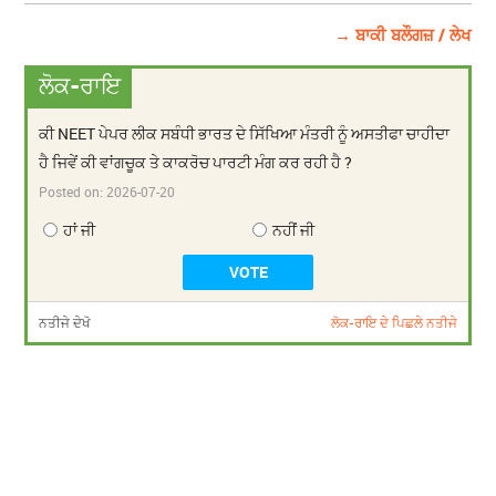
→ ਬਾਕੀ ਬਲੌਗਜ਼ / ਲੇਖ
ਲੋਕ-ਰਾਇ
ਕੀ NEET ਪੇਪਰ ਲੀਕ ਸਬੰਧੀ ਭਾਰਤ ਦੇ ਸਿੱਖਿਆ ਮੰਤਰੀ ਨੂੰ ਅਸਤੀਫਾ ਚਾਹੀਦਾ
ਹੈ ਜਿਵੇਂ ਕੀ ਵਾਂਗਚੂਕ ਤੇ ਕਾਕਰੋਚ ਪਾਰਟੀ ਮੰਗ ਕਰ ਰਹੀ ਹੈ ?
Posted on:
2026-07-20
ਹਾਂ ਜੀ
ਨਹੀਂ ਜੀ
ਨਤੀਜੇ ਦੇਖੋ
ਲੋਕ-ਰਾਇ ਦੇ ਪਿਛਲੇ ਨਤੀਜੇ