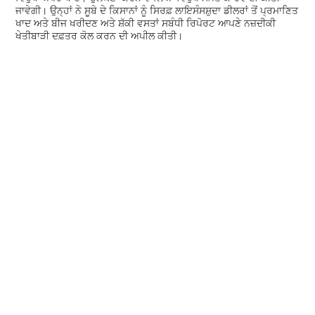
ਜਾਵੇਗੀ। ਉਨ੍ਹਾਂ ਨੇ ਸੂਬੇ ਦੇ ਕਿਸਾਨਾਂ ਨੂੰ ਸਿਰਫ਼ ਲਾਇਸੰਸਸ਼ੁਦਾ ਡੀਲਰਾਂ ਤੋਂ ਪ੍ਰਮਾਣਿਤ
ਖਾਦ ਅਤੇ ਬੀਜ ਖਰੀਦਣ ਅਤੇ ਸ਼ੱਕੀ ਵਸਤਾਂ ਸਬੰਧੀ ਰਿਪੋਰਟ ਆਪਣੇ ਨਜ਼ਦੀਕੀ
ਖੇਤੀਬਾੜੀ ਦਫ਼ਤਰ ਕੋਲ ਕਰਨ ਦੀ ਅਪੀਲ ਕੀਤੀ।