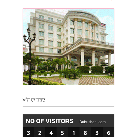
ਅੱਜ ਦਾ ਸ਼ਬਦ
NO OF VISITORS
Babushahi.com
3
2
4
5
1
8
3
6