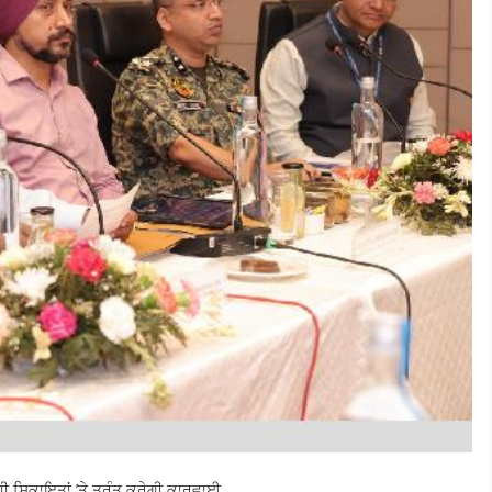
ਧੀ ਸ਼ਿਕਾਇਤਾਂ ’ਤੇ ਤੁਰੰਤ ਕਰੇਗੀ ਕਾਰਵਾਈ