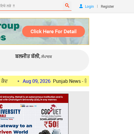
|
Login
Register
ਬਲਜੀਤ ਬੱਲੀ,
ਸੰਪਾਦਕ
Aug 09, 2026
Punjab News - ਤੇਜ਼ ਰਫ਼ਤਾਰ ਕਾਰ ਨੇ ਕਾਂਵੜੀਆਂ ਨੂੰ ਕੁਚਲਿਆ