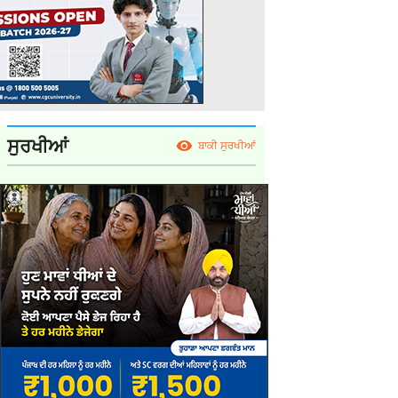
ਸੁਰਖੀਆਂ
ਬਾਕੀ ਸੁਰਖੀਆਂ