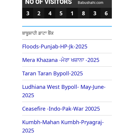
NO OF VISITORS
Babushahi.com
3
2
4
5
1
8
3
6
ਬਾਬੂਸ਼ਾਹੀ ਡਾਟਾ ਬੈਂਕ
Floods-Punjab-HP-Jk-2025
Mera Khazana -ਮੇਰਾ ਖਜ਼ਾਨਾ -2025
Taran Taran Bypoll-2025
Ludhiana West Bypoll- May-June-
2025
Ceasefire -Indo-Pak-War 20025
Kumbh-Mahan Kumbh-Pryagraj-
2025