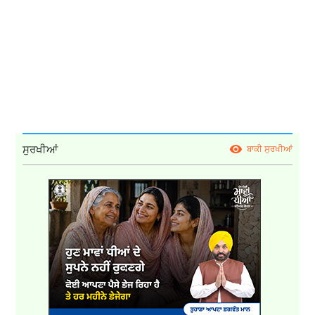
ਸੁਰਖੀਆਂ
ਬਾਕੀ ਸੁਰਖੀਆਂ