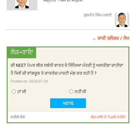
ਗੁਰਮੀਤ ਸਿੰਘ ਪਲਾਹੀ
→ ਬਾਕੀ ਬਲੌਗਜ਼ / ਲੇਖ
ਲੋਕ-ਰਾਇ
ਕੀ NEET ਪੇਪਰ ਲੀਕ ਸਬੰਧੀ ਭਾਰਤ ਦੇ ਸਿੱਖਿਆ ਮੰਤਰੀ ਨੂੰ ਅਸਤੀਫਾ ਚਾਹੀਦਾ
ਹੈ ਜਿਵੇਂ ਕੀ ਵਾਂਗਚੂਕ ਤੇ ਕਾਕਰੋਚ ਪਾਰਟੀ ਮੰਗ ਕਰ ਰਹੀ ਹੈ ?
Posted on:
2026-07-20
ਹਾਂ ਜੀ
ਨਹੀਂ ਜੀ
ਨਤੀਜੇ ਦੇਖੋ
ਲੋਕ-ਰਾਇ ਦੇ ਪਿਛਲੇ ਨਤੀਜੇ