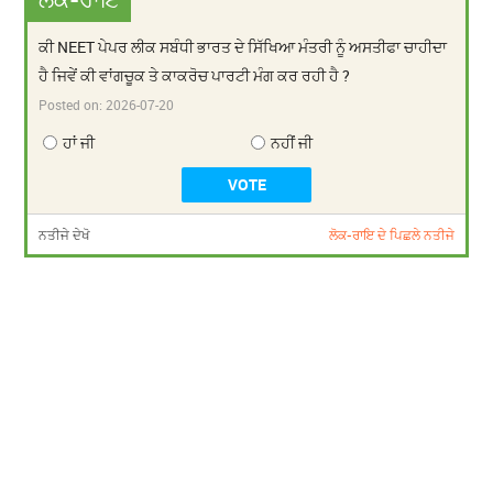
ਕੀ NEET ਪੇਪਰ ਲੀਕ ਸਬੰਧੀ ਭਾਰਤ ਦੇ ਸਿੱਖਿਆ ਮੰਤਰੀ ਨੂੰ ਅਸਤੀਫਾ ਚਾਹੀਦਾ
ਹੈ ਜਿਵੇਂ ਕੀ ਵਾਂਗਚੂਕ ਤੇ ਕਾਕਰੋਚ ਪਾਰਟੀ ਮੰਗ ਕਰ ਰਹੀ ਹੈ ?
Posted on:
2026-07-20
ਹਾਂ ਜੀ
ਨਹੀਂ ਜੀ
ਨਤੀਜੇ ਦੇਖੋ
ਲੋਕ-ਰਾਇ ਦੇ ਪਿਛਲੇ ਨਤੀਜੇ