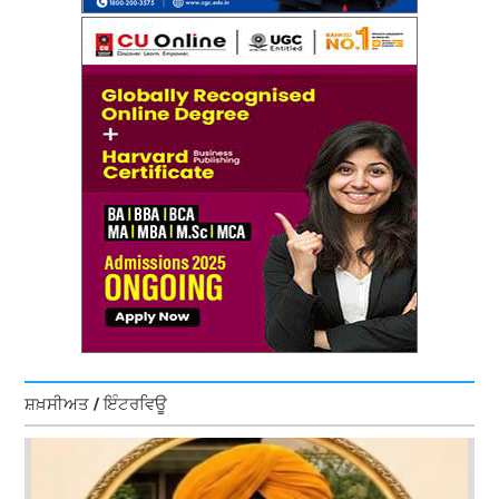
ਸ਼ਖ਼ਸੀਅਤ / ਇੰਟਰਵਿਊ