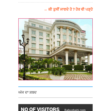
→ ਕੀ ਤੁਸੀਂ ਜਾਣਦੇ ਹੋ ? ਹੋਰ ਵੀ ਪੜ੍ਹੋ
ਅੱਜ ਦਾ ਸ਼ਬਦ
NO OF VISITORS
Babushahi.com