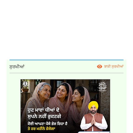
ਸੁਰਖੀਆਂ
ਬਾਕੀ ਸੁਰਖੀਆਂ