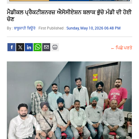
ਮੈਡੀਕਲ ਪ੍ਰੈਕਟੀਸ਼ਨਰਜ਼ ਐਸੋਸੀਏਸ਼ਨ ਬਲਾਕ ਭੁੱਚੋ ਮੰਡੀ ਦੀ ਹੋਈ
ਚੋਣ
By :
ਬਾਬੂਸ਼ਾਹੀ ਬਿਊਰੋ
First Published :
Sunday, May 10, 2026 06:48 PM
← ਪਿਛੇ ਪਰਤੋ