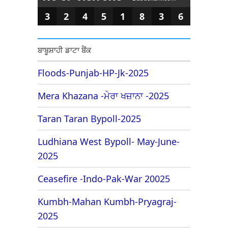
3
2
4
5
1
8
3
6
ਬਾਬੂਸ਼ਾਹੀ ਡਾਟਾ ਬੈਂਕ
Floods-Punjab-HP-Jk-2025
Mera Khazana -ਮੇਰਾ ਖਜ਼ਾਨਾ -2025
Taran Taran Bypoll-2025
Ludhiana West Bypoll- May-June-
2025
Ceasefire -Indo-Pak-War 20025
Kumbh-Mahan Kumbh-Pryagraj-
2025