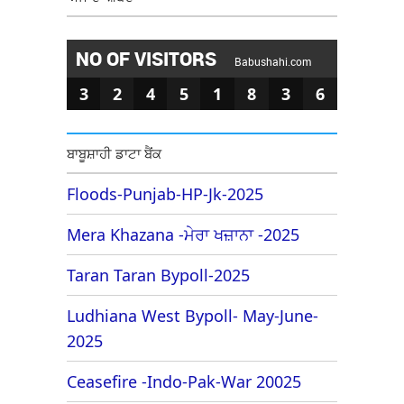
NO OF VISITORS
Babushahi.com
3
2
4
5
1
8
3
6
ਬਾਬੂਸ਼ਾਹੀ ਡਾਟਾ ਬੈਂਕ
Floods-Punjab-HP-Jk-2025
Mera Khazana -ਮੇਰਾ ਖਜ਼ਾਨਾ -2025
Taran Taran Bypoll-2025
Ludhiana West Bypoll- May-June-
2025
Ceasefire -Indo-Pak-War 20025