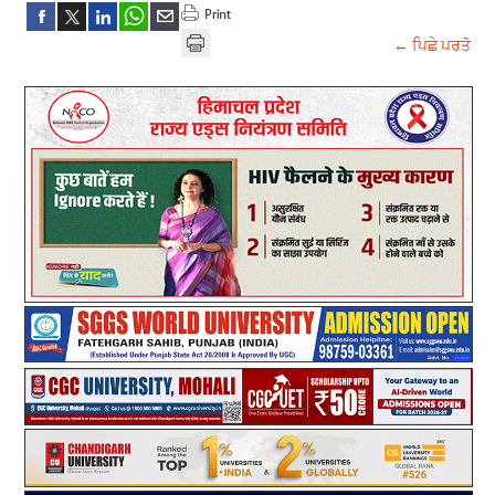
← ਪਿਛੇ ਪਰਤੋ