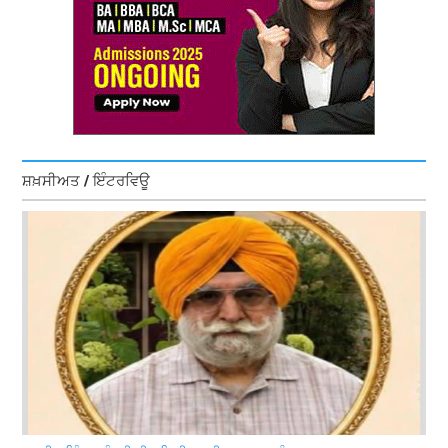
ਸ਼ਖ਼ਸੀਅਤ / ਇੰਟਰਵਿਊ