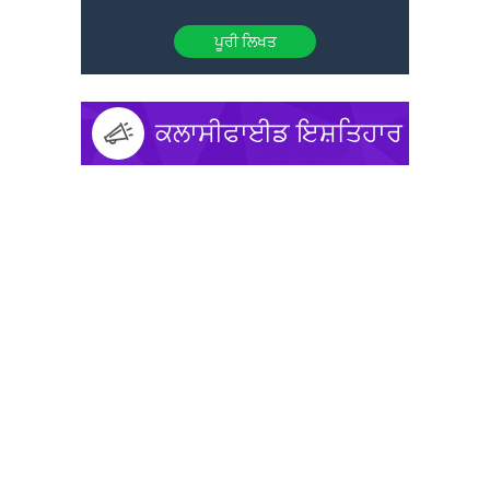
ਪੂਰੀ ਲਿਖਤ
ਕਲਾਸੀਫਾਈਡ ਇਸ਼ਤਿਹਾਰ