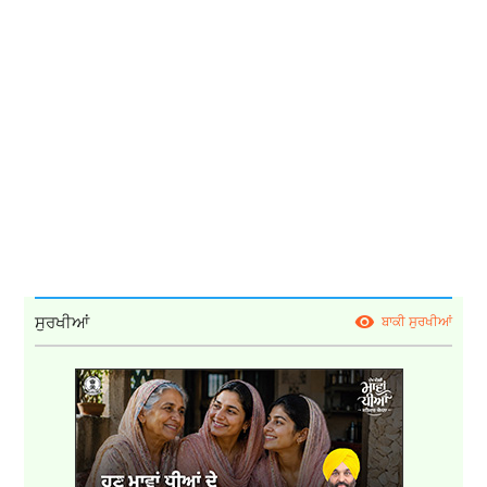
ਸੁਰਖੀਆਂ
ਬਾਕੀ ਸੁਰਖੀਆਂ