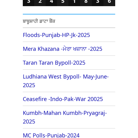
3
2
4
5
1
8
3
6
ਬਾਬੂਸ਼ਾਹੀ ਡਾਟਾ ਬੈਂਕ
Floods-Punjab-HP-Jk-2025
Mera Khazana -ਮੇਰਾ ਖਜ਼ਾਨਾ -2025
Taran Taran Bypoll-2025
Ludhiana West Bypoll- May-June-
2025
Ceasefire -Indo-Pak-War 20025
Kumbh-Mahan Kumbh-Pryagraj-
2025
MC Polls-Punjab-2024