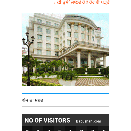
→ ਕੀ ਤੁਸੀਂ ਜਾਣਦੇ ਹੋ ? ਹੋਰ ਵੀ ਪੜ੍ਹੋ
ਅੱਜ ਦਾ ਸ਼ਬਦ
NO OF VISITORS
Babushahi.com