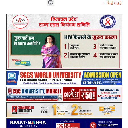
← ਪਿਛੇ ਪਰਤੋ