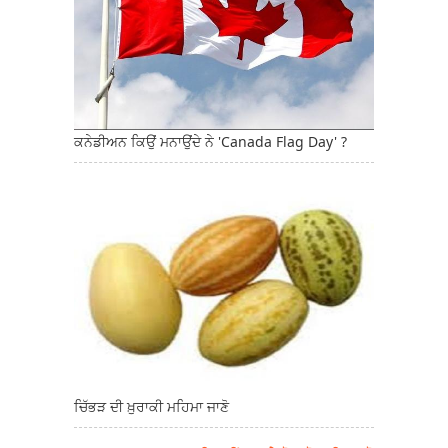
ਕਨੇਡੀਅਨ ਕਿਉਂ ਮਨਾਉਂਦੇ ਨੇ 'Canada Flag Day' ?
ਚਿੱਭੜ ਦੀ ਖ਼ੁਰਾਕੀ ਮਹਿਮਾ ਜਾਣੋ