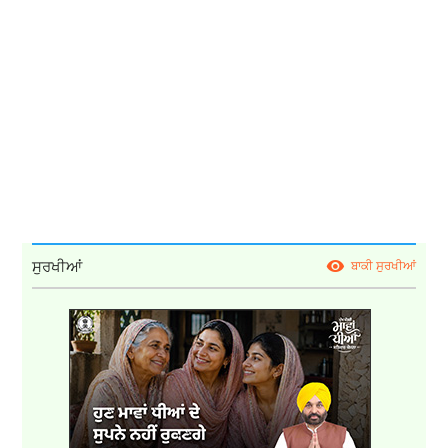
ਸੁਰਖੀਆਂ
ਬਾਕੀ ਸੁਰਖੀਆਂ