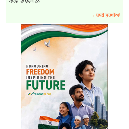
ਕਾਰਜਾਂ ਦਾ ਉਦਘਾਟਨ
→ ਬਾਕੀ ਸੁਰਖੀਆਂ