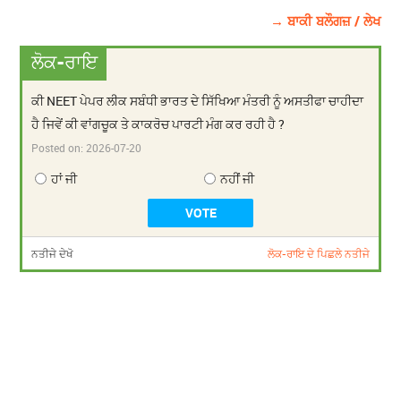
→ ਬਾਕੀ ਬਲੌਗਜ਼ / ਲੇਖ
ਲੋਕ-ਰਾਇ
ਕੀ NEET ਪੇਪਰ ਲੀਕ ਸਬੰਧੀ ਭਾਰਤ ਦੇ ਸਿੱਖਿਆ ਮੰਤਰੀ ਨੂੰ ਅਸਤੀਫਾ ਚਾਹੀਦਾ
ਹੈ ਜਿਵੇਂ ਕੀ ਵਾਂਗਚੂਕ ਤੇ ਕਾਕਰੋਚ ਪਾਰਟੀ ਮੰਗ ਕਰ ਰਹੀ ਹੈ ?
Posted on:
2026-07-20
ਹਾਂ ਜੀ
ਨਹੀਂ ਜੀ
ਨਤੀਜੇ ਦੇਖੋ
ਲੋਕ-ਰਾਇ ਦੇ ਪਿਛਲੇ ਨਤੀਜੇ