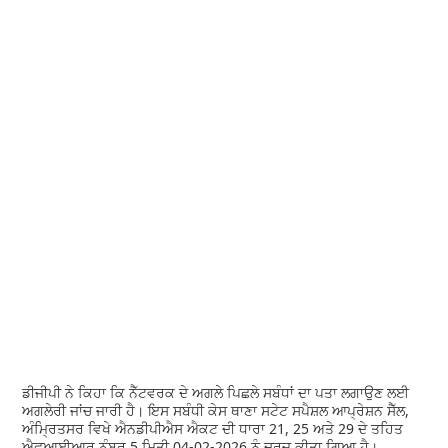
ਡੀਜੀਪੀ ਨੇ ਕਿਹਾ ਕਿ ਨੈੱਟਵਰਕ ਦੇ ਅਗਲੇ ਪਿਛਲੇ ਸਬੰਧਾਂ ਦਾ ਪਤਾ ਲਗਾਉਣ ਲਈ
ਅਗਲੇਰੀ ਜਾਂਚ ਜਾਰੀ ਹੈ। ਇਸ ਸਬੰਧੀ ਕੇਸ ਥਾਣਾ ਸਟੇਟ ਸਪੈਸ਼ਲ ਆਪ੍ਰੇਸ਼ਨ ਸੈੱਲ,
ਅੰਮ੍ਰਿਤਸਰ ਵਿਖੇ ਐਨਡੀਪੀਐਸ ਐਕਟ ਦੀ ਧਾਰਾ 21, 25 ਅਤੇ 29 ਦੇ ਤਹਿਤ
ਐਫਆਈਆਰ ਨੰਬਰ 5 ਮਿਤੀ 04-02-2026 ਨੂੰ ਦਰਜ ਕੀਤਾ ਗਿਆ ਹੈ।