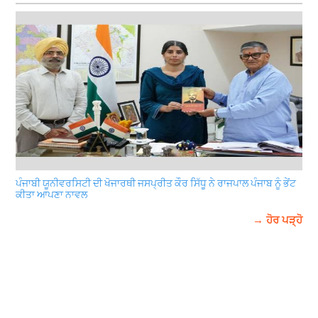
ਪੰਜਾਬੀ ਯੂਨੀਵਰਸਿਟੀ ਦੀ ਖੋਜਾਰਥੀ ਜਸਪ੍ਰੀਤ ਕੌਰ ਸਿੱਧੂ ਨੇ ਰਾਜਪਾਲ ਪੰਜਾਬ ਨੂੰ ਭੇਂਟ
ਕੀਤਾ ਆਪਣਾ ਨਾਵਲ
→ ਹੋਰ ਪੜ੍ਹੋ