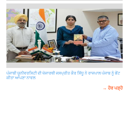
ਪੰਜਾਬੀ ਯੂਨੀਵਰਸਿਟੀ ਦੀ ਖੋਜਾਰਥੀ ਜਸਪ੍ਰੀਤ ਕੌਰ ਸਿੱਧੂ ਨੇ ਰਾਜਪਾਲ ਪੰਜਾਬ ਨੂੰ ਭੇਂਟ
ਕੀਤਾ ਆਪਣਾ ਨਾਵਲ
→ ਹੋਰ ਪੜ੍ਹੋ