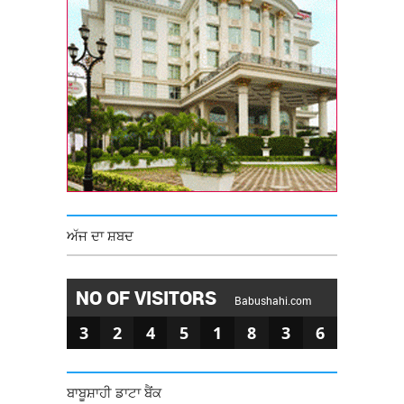
ਅੱਜ ਦਾ ਸ਼ਬਦ
NO OF VISITORS
Babushahi.com
3
2
4
5
1
8
3
6
ਬਾਬੂਸ਼ਾਹੀ ਡਾਟਾ ਬੈਂਕ