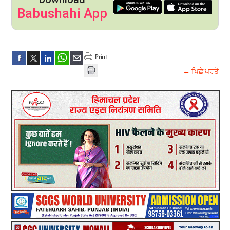
Babushahi App
← ਪਿਛੇ ਪਰਤੋ