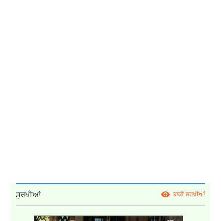
ਸੁਰਖੀਆਂ
ਬਾਕੀ ਸੁਰਖੀਆਂ