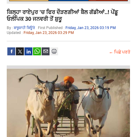
ਕਿਲ੍ਹਾ ਰਾਏਪੁਰ 'ਚ ਫਿਰ ਦੌੜਣਗੀਆਂ ਬੈਲ ਗੱਡੀਆਂ..! ਪੇਂਡੂ
ਓਲੰਪਿਕ 30 ਜਨਵਰੀ ਤੋਂ ਸ਼ੁਰੂ
By :
ਬਾਬੂਸ਼ਾਹੀ ਬਿਊਰੋ
First Published :
Friday, Jan 23, 2026 03:19 PM
Updated :
Friday, Jan 23, 2026 03:29 PM
← ਪਿਛੇ ਪਰਤੋ