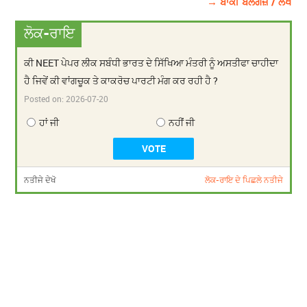
→ ਬਾਕੀ ਬਲੌਗਜ਼ / ਲੇਖ
ਲੋਕ-ਰਾਇ
ਕੀ NEET ਪੇਪਰ ਲੀਕ ਸਬੰਧੀ ਭਾਰਤ ਦੇ ਸਿੱਖਿਆ ਮੰਤਰੀ ਨੂੰ ਅਸਤੀਫਾ ਚਾਹੀਦਾ
ਹੈ ਜਿਵੇਂ ਕੀ ਵਾਂਗਚੂਕ ਤੇ ਕਾਕਰੋਚ ਪਾਰਟੀ ਮੰਗ ਕਰ ਰਹੀ ਹੈ ?
Posted on:
2026-07-20
ਹਾਂ ਜੀ
ਨਹੀਂ ਜੀ
ਨਤੀਜੇ ਦੇਖੋ
ਲੋਕ-ਰਾਇ ਦੇ ਪਿਛਲੇ ਨਤੀਜੇ