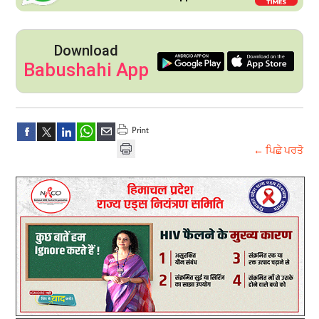
Download
Babushahi App
← ਪਿਛੇ ਪਰਤੋ