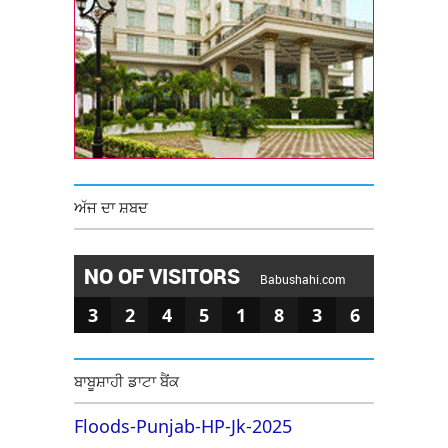
ਅੱਜ ਦਾ ਸ਼ਬਦ
NO OF VISITORS
Babushahi.com
3
2
4
5
1
8
3
6
ਬਾਬੂਸ਼ਾਹੀ ਡਾਟਾ ਬੈਂਕ
Floods-Punjab-HP-Jk-2025