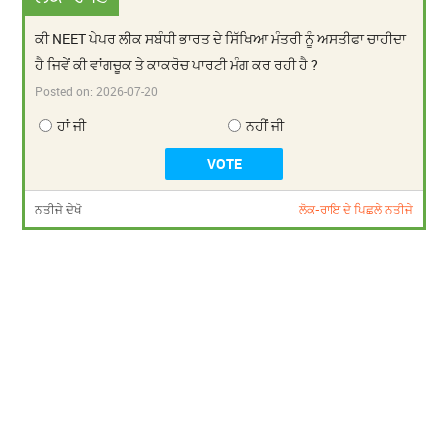
ਕੀ NEET ਪੇਪਰ ਲੀਕ ਸਬੰਧੀ ਭਾਰਤ ਦੇ ਸਿੱਖਿਆ ਮੰਤਰੀ ਨੂੰ ਅਸਤੀਫਾ ਚਾਹੀਦਾ
ਹੈ ਜਿਵੇਂ ਕੀ ਵਾਂਗਚੂਕ ਤੇ ਕਾਕਰੋਚ ਪਾਰਟੀ ਮੰਗ ਕਰ ਰਹੀ ਹੈ ?
Posted on:
2026-07-20
ਹਾਂ ਜੀ
ਨਹੀਂ ਜੀ
ਨਤੀਜੇ ਦੇਖੋ
ਲੋਕ-ਰਾਇ ਦੇ ਪਿਛਲੇ ਨਤੀਜੇ