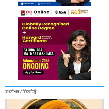
ਸ਼ਖ਼ਸੀਅਤ / ਇੰਟਰਵਿਊ