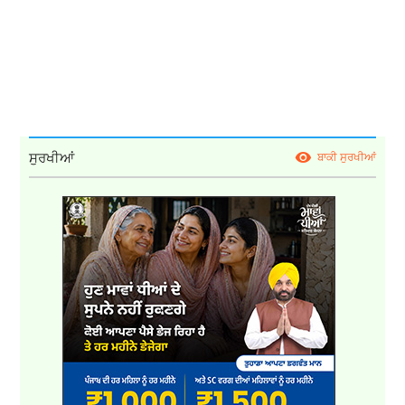
ਸੁਰਖੀਆਂ
ਬਾਕੀ ਸੁਰਖੀਆਂ