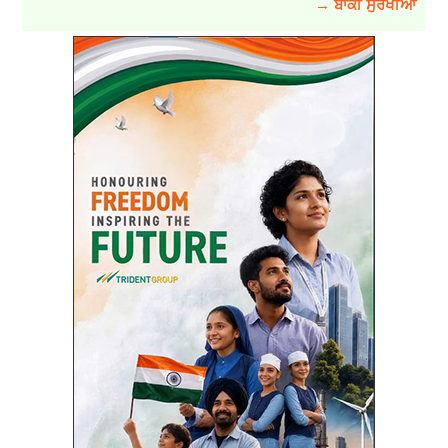
→ ਬਾਕੀ ਸੁਰਖੀਆਂ