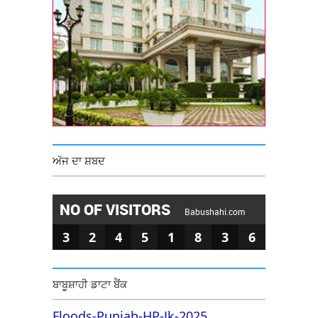
ਅੱਜ ਦਾ ਸ਼ਬਦ
NO OF VISITORS
Babushahi.com
3
2
4
5
1
8
3
6
ਬਾਬੂਸ਼ਾਹੀ ਡਾਟਾ ਬੈਂਕ
Floods-Punjab-HP-Jk-2025