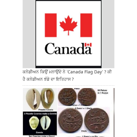
ਕਨੇਡੀਅਨ ਕਿਉਂ ਮਨਾਉਂਦੇ ਨੇ 'Canada Flag Day' ? ਕੀ
ਹੈ ਕਨੇਡੀਅਨ ਝੰਡੇ ਦਾ ਇਤਿਹਾਸ ?