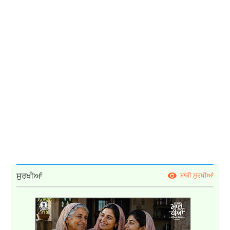
ਸੁਰਖੀਆਂ
ਬਾਕੀ ਸੁਰਖੀਆਂ