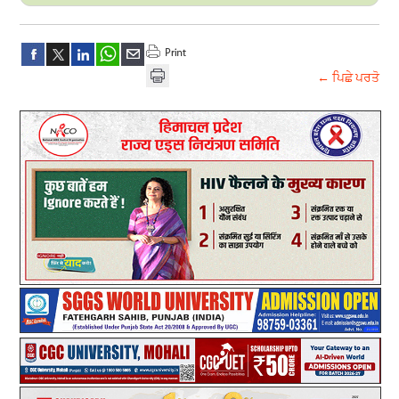
← ਪਿਛੇ ਪਰਤੋ