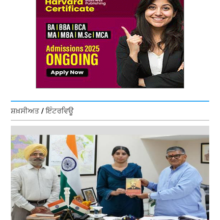
ਸ਼ਖ਼ਸੀਅਤ / ਇੰਟਰਵਿਊ