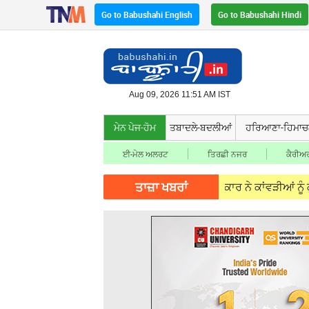
Go to Babushahi English
Go to Babushahi Hindi
Aug 09, 2026 11:51 AM IST
ਮੇਨ ਪੇਜ-ਹੋਮ
ਤਬਾਦਲੇ-ਬਦਲੀਆਂ
ਹਰਿਆਣਾ-ਹਿਮਾ
ਈ-ਮੇਲ ਅਲਰਟ
ਤਿਰਛੀ ਨਜਰ
ਕੈਰੀਅਰ
ਤਾਜ਼ਾ ਖਬਰਾਂ
09, 2026
Punjab News - ਤੇਜ਼ ਰਫ਼ਤਾਰ ਕਾਰ ਨੇ ਕਾਂਵੜੀਆਂ ਨੂੰ ਕੁਚਲਿਆ, 3 ਸ