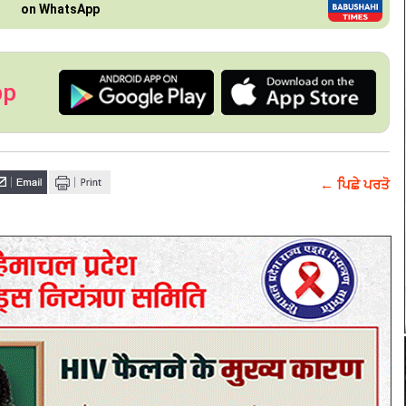
on WhatsApp
pp
← ਪਿਛੇ ਪਰਤੋ