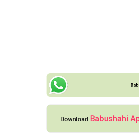
Bab
Babushahi A
Download