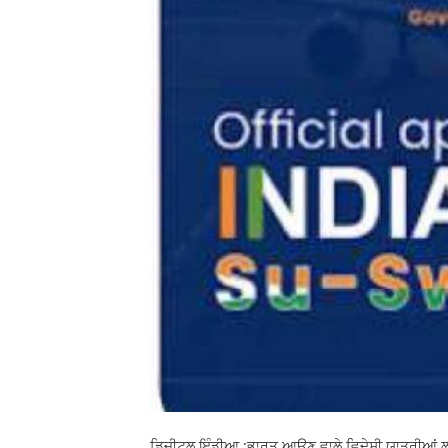
ਡਿਜ਼ੀਟਲ ਇੰਡੀਆ :ਭਾਰਤ ਆਉਣ ਵਾਲੇ ਵਿਦੇਸ਼ੀ ਯਾਤਰੀਆਂ