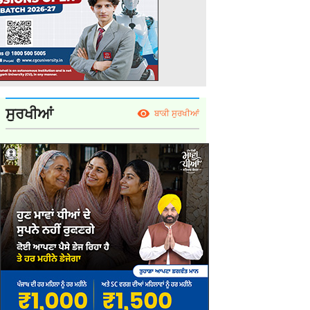
ਸੁਰਖੀਆਂ
ਬਾਕੀ ਸੁਰਖੀਆਂ