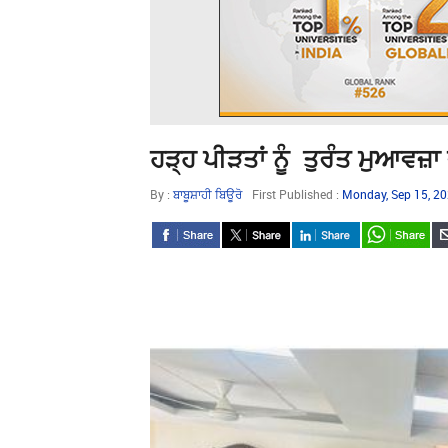
ਹੜ੍ਹ ਪੀੜਤਾਂ ਨੂੰ ਤੁਰੰਤ ਮੁਆਵਜ਼ਾ
By :
ਬਾਬੂਸ਼ਾਹੀ ਬਿਊਰੋ
First Published :
Monday, Sep 15, 2