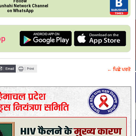
Follow
ushahi Network Channel
on WhatsApp
pp
← ਪਿਛੇ ਪਰਤੋ