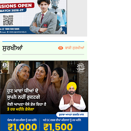
ਸੁਰਖੀਆਂ
ਬਾਕੀ ਸੁਰਖੀਆਂ