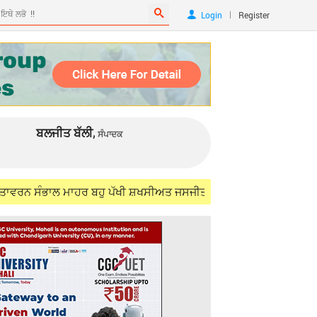
|
Login
Register
ਬਲਜੀਤ ਬੱਲੀ,
ਸੰਪਾਦਕ
ਾਲ ਮਾਹਰ ਬਹੁ ਪੱਖੀ ਸ਼ਖਸੀਅਤ ਜਸਜੀਤ ਸਿੰਘ ਸਮੁੰਦਰੀ (IFS) ਨੂੰ ਯਾਦ ਕਰਦਿਆਂ