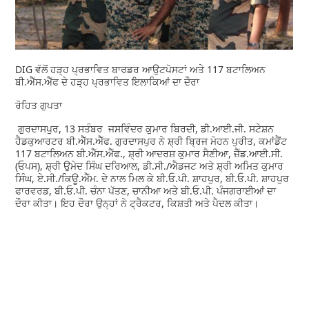
DIG ਵੱਲੋਂ ਹੜ੍ਹ ਪ੍ਰਭਾਵਿਤ ਬਾਰਡਰ ਆਉਟਪੋਸਟਾਂ ਅਤੇ 117 ਬਟਾਲਿਅਨ
ਬੀ.ਐੱਸ.ਐੱਫ ਦੇ ਹੜ੍ਹ ਪ੍ਰਭਾਵਿਤ ਇਲਾਕਿਆਂ ਦਾ ਦੌਰਾ
ਰੋਹਿਤ ਗੁਪਤਾ
ਗੁਰਦਾਸਪੁਰ, 13 ਸਤੰਬਰ ਜਸਵਿੰਦਰ ਕੁਮਾਰ ਬਿਰਦੀ, ਡੀ.ਆਈ.ਜੀ. ਸਟੇਸ਼ਨ
ਹੈਡਕੁਆਰਟਰ ਬੀ.ਐੱਸ.ਐੱਫ. ਗੁਰਦਾਸਪੁਰ ਨੇ ਸ਼੍ਰੀ ਬ੍ਰਿਜ ਮੋਹਨ ਪੁਰੀਤ, ਕਮਾਂਡੈਂਟ
117 ਬਟਾਲਿਅਨ ਬੀ.ਐੱਸ.ਐੱਫ., ਸ਼੍ਰੀ ਆਦਰਸ਼ ਕੁਮਾਰ ਸੈਣੀਆ, ਜ਼ੈੱਡ.ਆਈ.ਸੀ.
(ਓਪਸ), ਸ਼੍ਰੀ ਉਮੇਦ ਸਿੰਘ ਦਰਿਆਲ, ਡੀ.ਸੀ./ਐਡਜਟ ਅਤੇ ਸ਼੍ਰੀ ਅਮਿਤ ਕੁਮਾਰ
ਸਿੰਘ, ਏ.ਸੀ./ਕਿਊ.ਐੱਮ. ਦੇ ਨਾਲ ਮਿਲ ਕੇ ਬੀ.ਓ.ਪੀ. ਸ਼ਾਹਪੁਰ, ਬੀ.ਓ.ਪੀ. ਸ਼ਾਹਪੁਰ
ਫਾਰਵਰਡ, ਬੀ.ਓ.ਪੀ. ਚੰਨਾ ਪੱਤਣ, ਚਾਨੀਆ ਅਤੇ ਬੀ.ਓ.ਪੀ. ਪੰਜਗਰਾਈਆਂ ਦਾ
ਦੌਰਾ ਕੀਤਾ। ਇਹ ਦੌਰਾ ਉਨ੍ਹਾਂ ਨੇ ਟ੍ਰੈਕਟਰ, ਕਿਸ਼ਤੀ ਅਤੇ ਪੈਦਲ ਕੀਤਾ।