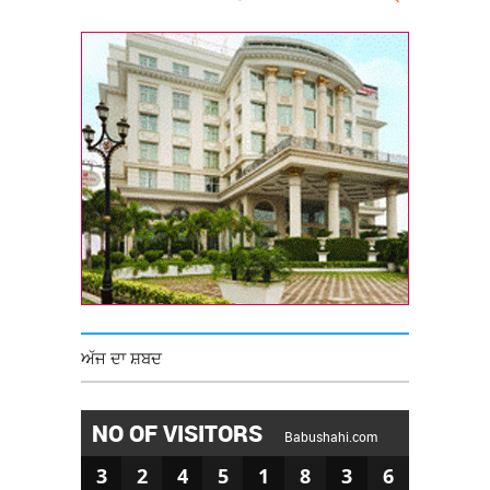
ਅੱਜ ਦਾ ਸ਼ਬਦ
NO OF VISITORS
Babushahi.com
3
2
4
5
1
8
3
6