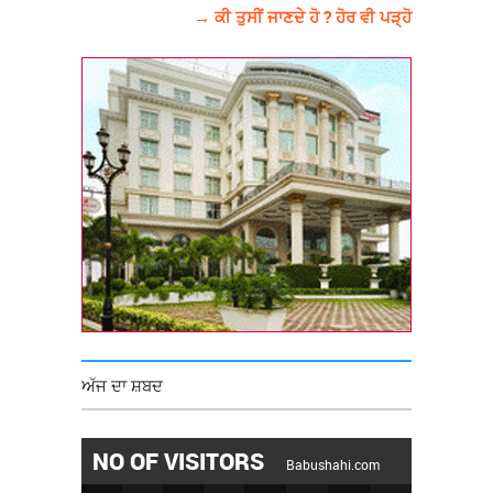
→ ਕੀ ਤੁਸੀਂ ਜਾਣਦੇ ਹੋ ? ਹੋਰ ਵੀ ਪੜ੍ਹੋ
ਅੱਜ ਦਾ ਸ਼ਬਦ
NO OF VISITORS
Babushahi.com