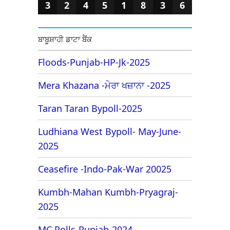
3
2
4
5
1
8
3
6
ਬਾਬੂਸ਼ਾਹੀ ਡਾਟਾ ਬੈਂਕ
Floods-Punjab-HP-Jk-2025
Mera Khazana -ਮੇਰਾ ਖਜ਼ਾਨਾ -2025
Taran Taran Bypoll-2025
Ludhiana West Bypoll- May-June-
2025
Ceasefire -Indo-Pak-War 20025
Kumbh-Mahan Kumbh-Pryagraj-
2025
MC Polls-Punjab-2024