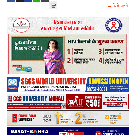
← ਪਿਛੇ ਪਰਤੋ