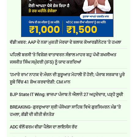
ਵੱਡੀ ਖ਼ਬਰ: AAP ਦੇ ਨਸ਼ਾ ਮੁਕਤੀ ਮੋਰਚਾ ਦੇ ਬਲਾਕ ਕੋਆਰਡੀਨੇਟਰ 'ਤੇ ਹਮਲਾ
ਪਹਿਲੀ ਬਰਸੀ 'ਤੇ ਵਿਸ਼ੇਸ਼! ਵਾਤਾਵਰਨ ਸੰਭਾਲ ਮਾਹਰ ਬਹੁ ਪੱਖੀ ਸ਼ਖਸੀਅਤ
ਜਸਜੀਤ ਸਿੰਘ ਸਮੁੰਦਰੀ (IFS) ਨੂੰ ਯਾਦ ਕਰਦਿਆਂ
'ਹਮਾਰੇ ਰਾਮ' ਨਾਟਕ ਦੇ ਮੰਚਨ ਦੀ ਸ਼ੁਰੂਆਤ ਮੋਹਾਲੀ ਤੋਂ ਹੋਈ; ਪੰਜਾਬ ਸਰਕਾਰ ਪੂਰੇ
ਸੂਬੇ ਵਿੱਚ 41 ਸ਼ੋਅ ਕਰਵਾਏਗੀ: CM ਮਾਨ
BJP State IT Wing: ਭਾਜਪਾ ਪੰਜਾਬ ਨੇ ਐਲਾਨੇ 27 ਅਹੁਦੇਦਾਰ, ਪੜ੍ਹੋ ਸੂਚੀ
BREAKING- ਗੁਰਦੁਆਰਾ ਸ੍ਰੀ ਪੰਜੋਖੜਾ ਸਾਹਿਬ ਵਿਖੇ ਗੁਰਸਿਮਰਨ ਮੰਡ ’ਤੇ
ਹਮਲਾ, ਗੱਡੀ ਦੀ ਕੀਤੀ ਭੰਨਤੋੜ
ADC ਵੱਲੋਂ ਫਰਮ ਵੀਜ਼ਾ ਪੈਲੇਸ ਦਾ ਲਾਇਸੰਸ ਰੱਦ