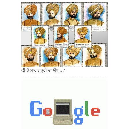
ਕੀ ਹੈ ਸਾਰਾਗੜ੍ਹੀ ਦਾ ਯੁੱਧ... ?