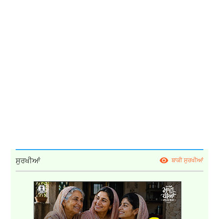
ਸੁਰਖੀਆਂ
ਬਾਕੀ ਸੁਰਖੀਆਂ