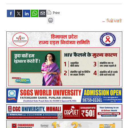
← ਪਿਛੇ ਪਰਤੋ