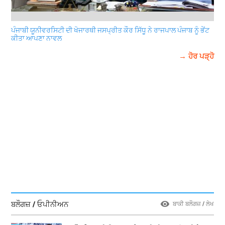
ਪੰਜਾਬੀ ਯੂਨੀਵਰਸਿਟੀ ਦੀ ਖੋਜਾਰਥੀ ਜਸਪ੍ਰੀਤ ਕੌਰ ਸਿੱਧੂ ਨੇ ਰਾਜਪਾਲ ਪੰਜਾਬ ਨੂੰ ਭੇਂਟ
ਕੀਤਾ ਆਪਣਾ ਨਾਵਲ
→ ਹੋਰ ਪੜ੍ਹੋ
ਬਲੌਗਜ਼ / ਓਪੀਨੀਅਨ
ਬਾਕੀ ਬਲੌਗਜ਼ / ਲੇਖ