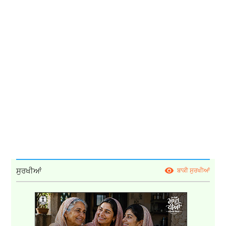
ਸੁਰਖੀਆਂ
ਬਾਕੀ ਸੁਰਖੀਆਂ