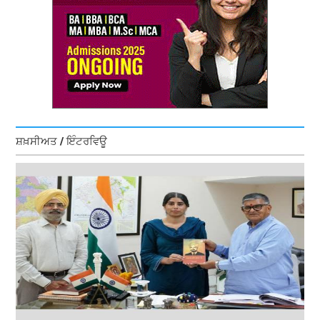
ਸ਼ਖ਼ਸੀਅਤ / ਇੰਟਰਵਿਊ