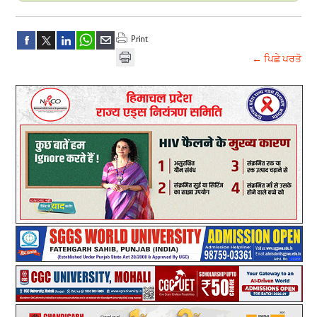
← ਪਿਛੇ ਪਰਤੋ