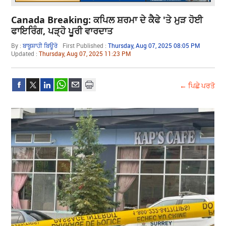
Canada Breaking: ਕਪਿਲ ਸ਼ਰਮਾ ਦੇ ਕੈਫੇ 'ਤੇ ਮੁੜ ਹੋਈ
ਫਾਇਰਿੰਗ, ਪੜ੍ਹੋ ਪੂਰੀ ਵਾਰਦਾਤ
By :
ਬਾਬੂਸ਼ਾਹੀ ਬਿਊਰੋ
First Published :
Thursday, Aug 07, 2025 08:05 PM
Updated :
Thursday, Aug 07, 2025 11:23 PM
← ਪਿਛੇ ਪਰਤੋ