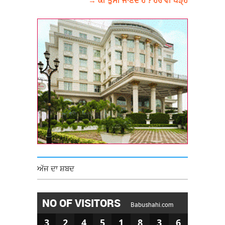
ਅੱਜ ਦਾ ਸ਼ਬਦ
NO OF VISITORS
Babushahi.com
3
2
4
5
1
8
3
6