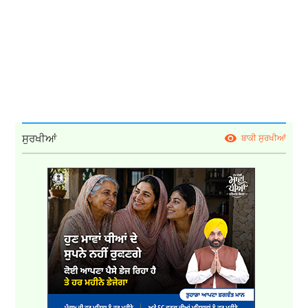
ਸੁਰਖੀਆਂ
ਬਾਕੀ ਸੁਰਖੀਆਂ