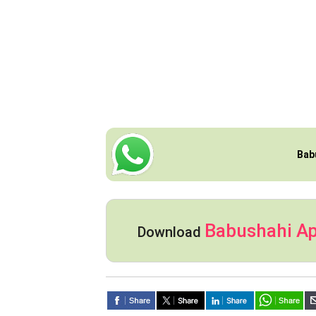
Bab
Babushahi A
Download