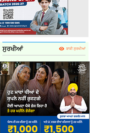
ਸੁਰਖੀਆਂ
ਬਾਕੀ ਸੁਰਖੀਆਂ