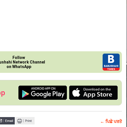
Follow
ushahi Network Channel
on WhatsApp
pp
← ਪਿਛੇ ਪਰਤੋ