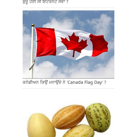
ਸ਼ੁਰੂ ਹੋਈ ਸੀ ਇੰਟਰਨੈੱਟ ਸੇਵਾ ?
ਕਨੇਡੀਅਨ ਕਿਉਂ ਮਨਾਉਂਦੇ ਨੇ 'Canada Flag Day' ?