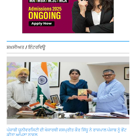
ਸ਼ਖ਼ਸੀਅਤ / ਇੰਟਰਵਿਊ
ਪੰਜਾਬੀ ਯੂਨੀਵਰਸਿਟੀ ਦੀ ਖੋਜਾਰਥੀ ਜਸਪ੍ਰੀਤ ਕੌਰ ਸਿੱਧੂ ਨੇ ਰਾਜਪਾਲ ਪੰਜਾਬ ਨੂੰ ਭੇਂਟ
ਕੀਤਾ ਆਪਣਾ ਨਾਵਲ