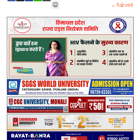
← ਪਿਛੇ ਪਰਤੋ