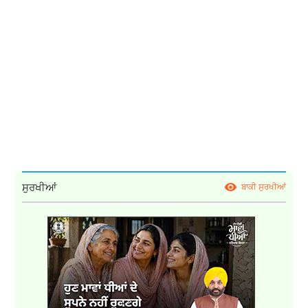
ਸੁਰਖੀਆਂ
ਬਾਕੀ ਸੁਰਖੀਆਂ