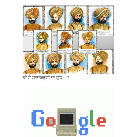
ਕੀ ਹੈ ਸਾਰਾਗੜ੍ਹੀ ਦਾ ਯੁੱਧ... ?