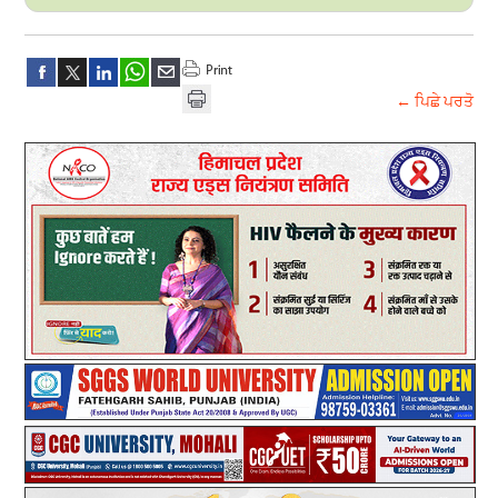
← ਪਿਛੇ ਪਰਤੋ