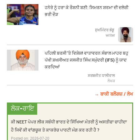
ਹਨੇਰੇ ਨੂੰ ਹਰਾ ਕੇ ਰੌਸ਼ਨੀ ਬਣੀ: ਸਿਮਰਨ ਸ਼ਰਮਾ ਦੀ ਦਲੇਰੀ
ਭਰੀ ਦੌੜ
ਸੁਖਮਿੰਦਰ ਭੰਗੂ
writer
ਪਹਿਲੀ ਬਰਸੀ 'ਤੇ ਵਿਸ਼ੇਸ਼! ਵਾਤਾਵਰਨ ਸੰਭਾਲ ਮਾਹਰ ਬਹੁ
ਪੱਖੀ ਸ਼ਖਸੀਅਤ ਜਸਜੀਤ ਸਿੰਘ ਸਮੁੰਦਰੀ (IFS) ਨੂੰ ਯਾਦ
ਕਰਦਿਆਂ
ਸਰਬਜੀਤ ਧਾਲੀਵਾਲ
ਲੇਖਕ
→ ਬਾਕੀ ਬਲੌਗਜ਼ / ਲੇਖ
ਲੋਕ-ਰਾਇ
ਕੀ NEET ਪੇਪਰ ਲੀਕ ਸਬੰਧੀ ਭਾਰਤ ਦੇ ਸਿੱਖਿਆ ਮੰਤਰੀ ਨੂੰ ਅਸਤੀਫਾ ਚਾਹੀਦਾ
ਹੈ ਜਿਵੇਂ ਕੀ ਵਾਂਗਚੂਕ ਤੇ ਕਾਕਰੋਚ ਪਾਰਟੀ ਮੰਗ ਕਰ ਰਹੀ ਹੈ ?
Posted on:
2026-07-20