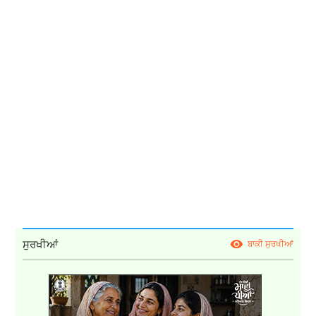
ਸੁਰਖੀਆਂ
ਬਾਕੀ ਸੁਰਖੀਆਂ