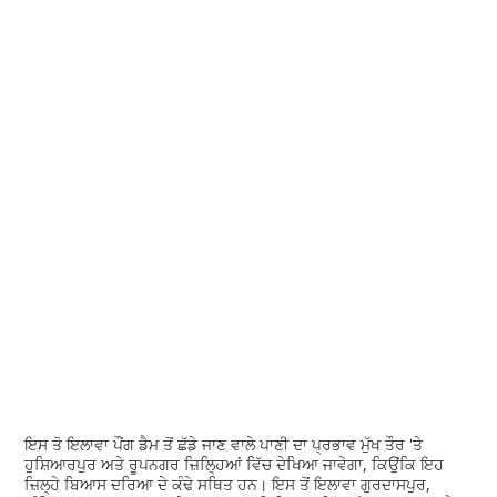
ਇਸ ਤੋ ਇਲਾਵਾ ਪੌਂਗ ਡੈਮ ਤੋਂ ਛੱਡੇ ਜਾਣ ਵਾਲੇ ਪਾਣੀ ਦਾ ਪ੍ਰਭਾਵ ਮੁੱਖ ਤੌਰ 'ਤੇ
ਹੁਸ਼ਿਆਰਪੁਰ ਅਤੇ ਰੂਪਨਗਰ ਜ਼ਿਲ੍ਹਿਆਂ ਵਿੱਚ ਦੇਖਿਆ ਜਾਵੇਗਾ, ਕਿਉਂਕਿ ਇਹ
ਜ਼ਿਲ੍ਹੇ ਬਿਆਸ ਦਰਿਆ ਦੇ ਕੰਢੇ ਸਥਿਤ ਹਨ। ਇਸ ਤੋਂ ਇਲਾਵਾ ਗੁਰਦਾਸਪੁਰ,