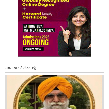
ਸ਼ਖ਼ਸੀਅਤ / ਇੰਟਰਵਿਊ