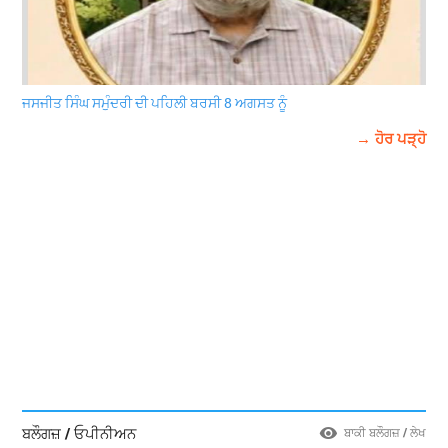
ਜਸਜੀਤ ਸਿੰਘ ਸਮੁੰਦਰੀ ਦੀ ਪਹਿਲੀ ਬਰਸੀ 8 ਅਗਸਤ ਨੂੰ
→ ਹੋਰ ਪੜ੍ਹੋ
ਬਲੌਗਜ਼ / ਓਪੀਨੀਅਨ
ਬਾਕੀ ਬਲੌਗਜ਼ / ਲੇਖ