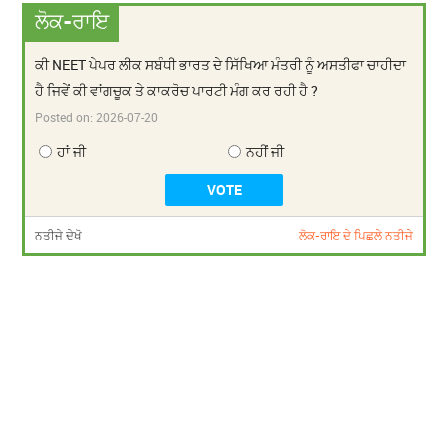
ਲੋਕ-ਰਾਇ
ਕੀ NEET ਪੇਪਰ ਲੀਕ ਸਬੰਧੀ ਭਾਰਤ ਦੇ ਸਿੱਖਿਆ ਮੰਤਰੀ ਨੂੰ ਅਸਤੀਫਾ ਚਾਹੀਦਾ
ਹੈ ਜਿਵੇਂ ਕੀ ਵਾਂਗਚੂਕ ਤੇ ਕਾਕਰੋਚ ਪਾਰਟੀ ਮੰਗ ਕਰ ਰਹੀ ਹੈ ?
Posted on:
2026-07-20
ਹਾਂ ਜੀ
ਨਹੀਂ ਜੀ
ਨਤੀਜੇ ਦੇਖੋ
ਲੋਕ-ਰਾਇ ਦੇ ਪਿਛਲੇ ਨਤੀਜੇ