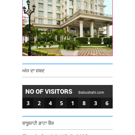
ਅੱਜ ਦਾ ਸ਼ਬਦ
NO OF VISITORS
Babushahi.com
3
2
4
5
1
8
3
6
ਬਾਬੂਸ਼ਾਹੀ ਡਾਟਾ ਬੈਂਕ