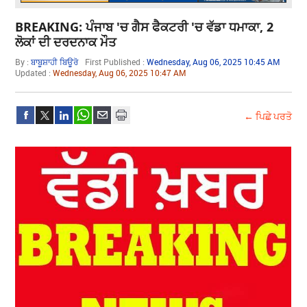
BREAKING: ਪੰਜਾਬ 'ਚ ਗੈਸ ਫੈਕਟਰੀ 'ਚ ਵੱਡਾ ਧਮਾਕਾ, 2
ਲੋਕਾਂ ਦੀ ਦਰਦਨਾਕ ਮੌਤ
By :
ਬਾਬੂਸ਼ਾਹੀ ਬਿਊਰੋ
First Published :
Wednesday, Aug 06, 2025 10:45 AM
Updated :
Wednesday, Aug 06, 2025 10:47 AM
← ਪਿਛੇ ਪਰਤੋ