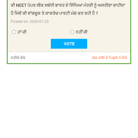
ਕੀ NEET ਪੇਪਰ ਲੀਕ ਸਬੰਧੀ ਭਾਰਤ ਦੇ ਸਿੱਖਿਆ ਮੰਤਰੀ ਨੂੰ ਅਸਤੀਫਾ ਚਾਹੀਦਾ
ਹੈ ਜਿਵੇਂ ਕੀ ਵਾਂਗਚੂਕ ਤੇ ਕਾਕਰੋਚ ਪਾਰਟੀ ਮੰਗ ਕਰ ਰਹੀ ਹੈ ?
Posted on:
2026-07-20
ਹਾਂ ਜੀ
ਨਹੀਂ ਜੀ
ਨਤੀਜੇ ਦੇਖੋ
ਲੋਕ-ਰਾਇ ਦੇ ਪਿਛਲੇ ਨਤੀਜੇ