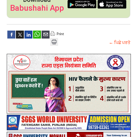
Babushahi App
← ਪਿਛੇ ਪਰਤੋ