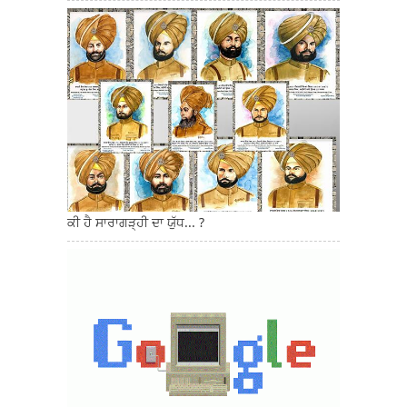
ਕੀ ਹੈ ਸਾਰਾਗੜ੍ਹੀ ਦਾ ਯੁੱਧ... ?