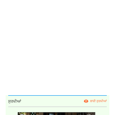
ਸੁਰਖੀਆਂ
ਬਾਕੀ ਸੁਰਖੀਆਂ