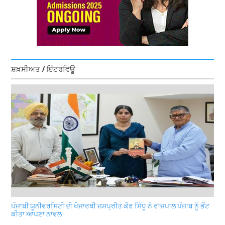
ਸ਼ਖ਼ਸੀਅਤ / ਇੰਟਰਵਿਊ
ਪੰਜਾਬੀ ਯੂਨੀਵਰਸਿਟੀ ਦੀ ਖੋਜਾਰਥੀ ਜਸਪ੍ਰੀਤ ਕੌਰ ਸਿੱਧੂ ਨੇ ਰਾਜਪਾਲ ਪੰਜਾਬ ਨੂੰ ਭੇਂਟ
ਕੀਤਾ ਆਪਣਾ ਨਾਵਲ