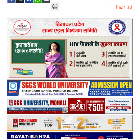
← ਪਿਛੇ ਪਰਤੋ