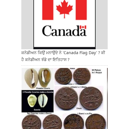
ਕਨੇਡੀਅਨ ਕਿਉਂ ਮਨਾਉਂਦੇ ਨੇ 'Canada Flag Day' ? ਕੀ
ਹੈ ਕਨੇਡੀਅਨ ਝੰਡੇ ਦਾ ਇਤਿਹਾਸ ?