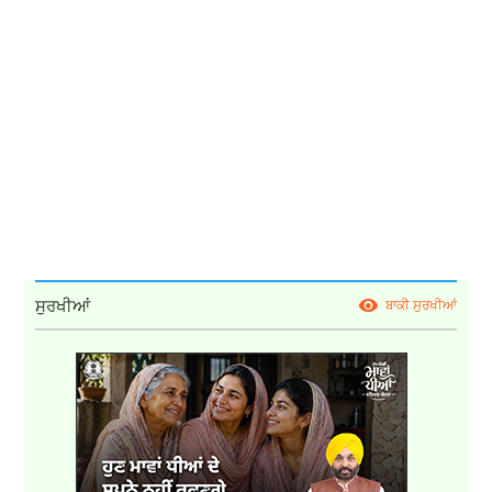
ਸੁਰਖੀਆਂ
ਬਾਕੀ ਸੁਰਖੀਆਂ