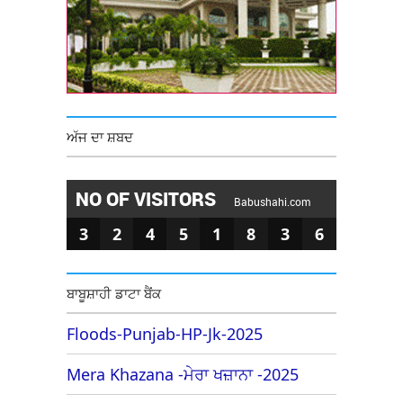
ਅੱਜ ਦਾ ਸ਼ਬਦ
NO OF VISITORS
Babushahi.com
3
2
4
5
1
8
3
6
ਬਾਬੂਸ਼ਾਹੀ ਡਾਟਾ ਬੈਂਕ
Floods-Punjab-HP-Jk-2025
Mera Khazana -ਮੇਰਾ ਖਜ਼ਾਨਾ -2025