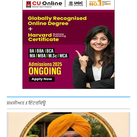
ਸ਼ਖ਼ਸੀਅਤ / ਇੰਟਰਵਿਊ