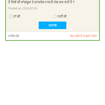
ਹੈ ਜਿਵੇਂ ਕੀ ਵਾਂਗਚੂਕ ਤੇ ਕਾਕਰੋਚ ਪਾਰਟੀ ਮੰਗ ਕਰ ਰਹੀ ਹੈ ?
Posted on:
2026-07-20
ਹਾਂ ਜੀ
ਨਹੀਂ ਜੀ
ਨਤੀਜੇ ਦੇਖੋ
ਲੋਕ-ਰਾਇ ਦੇ ਪਿਛਲੇ ਨਤੀਜੇ