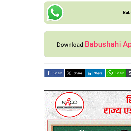
Bab
Babushahi A
Download