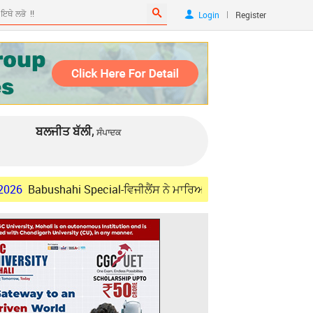
|
Login
Register
ਬਲਜੀਤ ਬੱਲੀ,
ਸੰਪਾਦਕ
shahi Special-ਵਿਜੀਲੈਂਸ ਨੇ ਮਾਰਿਆ ਛਾਪਾ ਤਾਂ ਮੁੱਕਿਆ ਵਰਦੀ ਵਾਲੇ ਲੁਟੇਰਿਆ