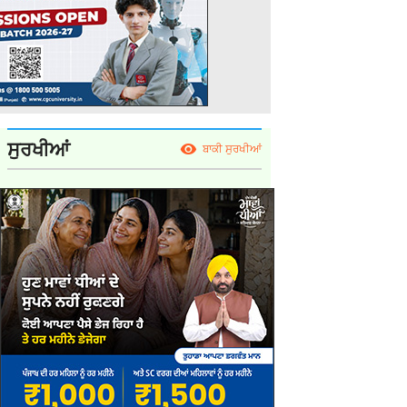
ਸੁਰਖੀਆਂ
ਬਾਕੀ ਸੁਰਖੀਆਂ