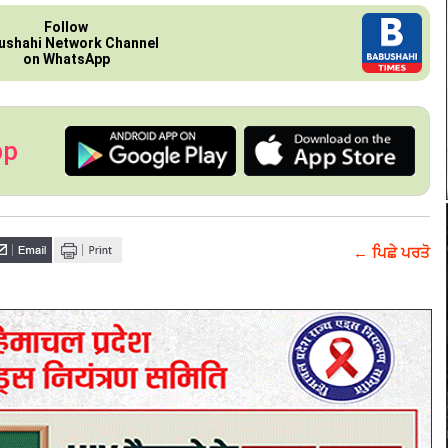
Follow
ushahi Network Channel
on WhatsApp
pp
← ਪਿਛੇ ਪਰਤੋ