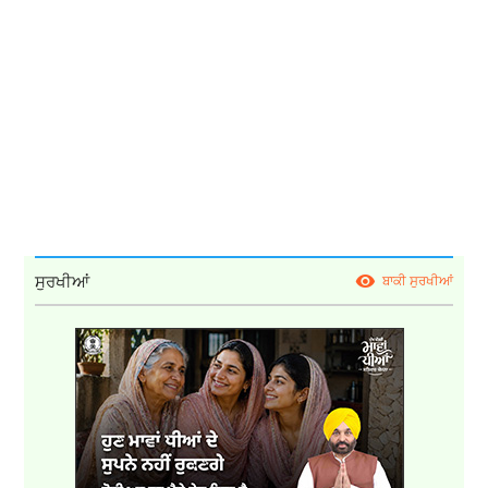
ਸੁਰਖੀਆਂ
ਬਾਕੀ ਸੁਰਖੀਆਂ