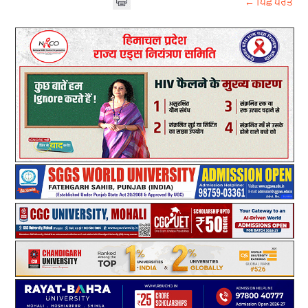
← ਪਿਛੇ ਪਰਤੋ