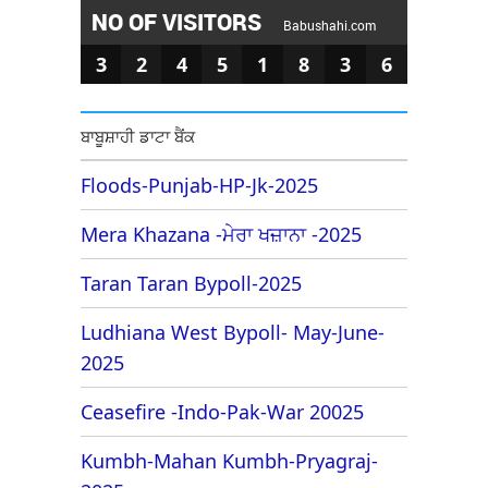
NO OF VISITORS
Babushahi.com
3
2
4
5
1
8
3
6
ਬਾਬੂਸ਼ਾਹੀ ਡਾਟਾ ਬੈਂਕ
Floods-Punjab-HP-Jk-2025
Mera Khazana -ਮੇਰਾ ਖਜ਼ਾਨਾ -2025
Taran Taran Bypoll-2025
Ludhiana West Bypoll- May-June-
2025
Ceasefire -Indo-Pak-War 20025
Kumbh-Mahan Kumbh-Pryagraj-